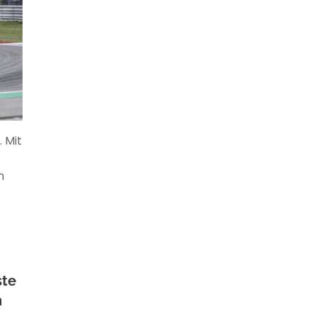
 Mit
h
ste
n