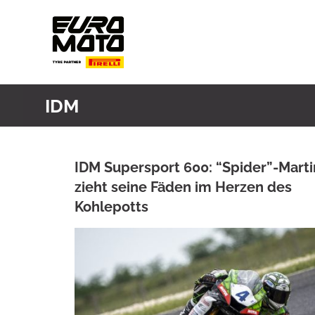
Skip
to
content
IDM
IDM Supersport 600: “Spider”-Marti
zieht seine Fäden im Herzen des
Kohlepotts
ANKE WIECZOREK