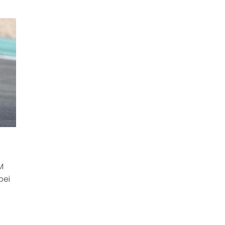
M
bei