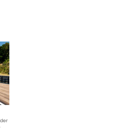
äder
r