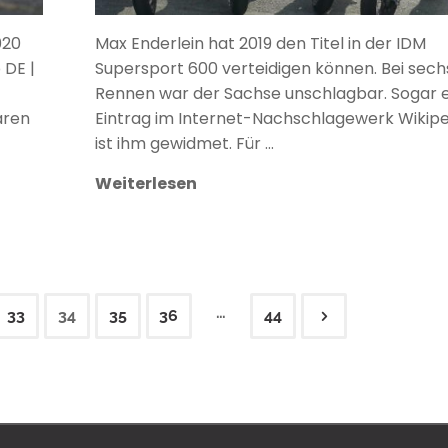
020
Max Enderlein hat 2019 den Titel in der IDM
DE |
Supersport 600 verteidigen können. Bei sech
Rennen war der Sachse unschlagbar. Sogar e
aren
Eintrag im Internet-Nachschlagewerk Wikip
ist ihm gewidmet. Für …
Weiterlesen
…
33
34
35
36
44
rierung