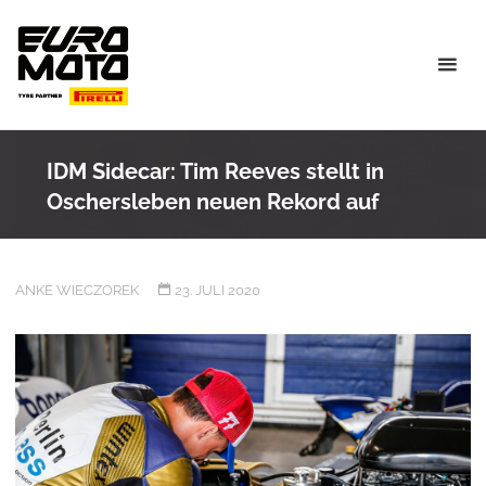
Skip
to
content
IDM Sidecar: Tim Reeves stellt in
Oschersleben neuen Rekord auf
ANKE WIECZOREK
23. JULI 2020