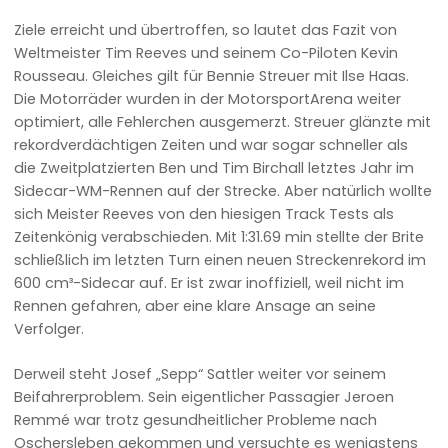
Ziele erreicht und übertroffen, so lautet das Fazit von
Weltmeister Tim Reeves und seinem Co-Piloten Kevin
Rousseau. Gleiches gilt für Bennie Streuer mit Ilse Haas.
Die Motorräder wurden in der MotorsportArena weiter
optimiert, alle Fehlerchen ausgemerzt. Streuer glänzte mit
rekordverdächtigen Zeiten und war sogar schneller als
die Zweitplatzierten Ben und Tim Birchall letztes Jahr im
Sidecar-WM-Rennen auf der Strecke. Aber natürlich wollte
sich Meister Reeves von den hiesigen Track Tests als
Zeitenkönig verabschieden. Mit 1:31.69 min stellte der Brite
schließlich im letzten Turn einen neuen Streckenrekord im
600 cm³-Sidecar auf. Er ist zwar inoffiziell, weil nicht im
Rennen gefahren, aber eine klare Ansage an seine
Verfolger.
Derweil steht Josef „Sepp“ Sattler weiter vor seinem
Beifahrerproblem. Sein eigentlicher Passagier Jeroen
Remmé war trotz gesundheitlicher Probleme nach
Oschersleben gekommen und versuchte es wenigstens