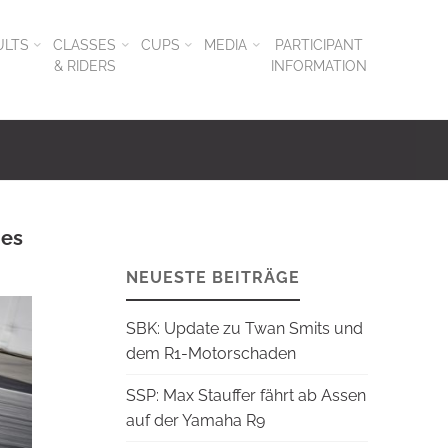
ULTS
CLASSES
CUPS
MEDIA
PARTICIPANT
& RIDERS
INFORMATION
 es
NEUESTE BEITRÄGE
SBK: Update zu Twan Smits und
dem R1-Motorschaden
SSP: Max Stauffer fährt ab Assen
auf der Yamaha R9