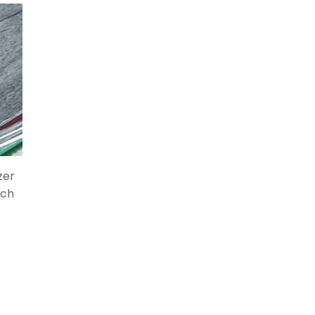
zer
och