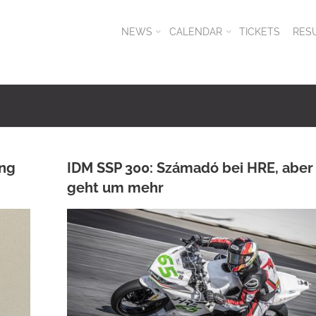
NEWS
CALENDAR
TICKETS
RES
ang
IDM SSP 300: Számadó bei HRE, aber
geht um mehr
ANKE WIECZOREK