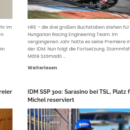
ahr im
HRE – die drei großen Buchstaben stehen für
en
Hungarian Racing Engineering Team. Im
vergangenen Jahr hatte es seine Premiere i
in
der IDM. Nun folgt die Fortsetzung. Stammfa
Máté Számadó …
Weiterlesen
reier
IDM SSP 300: Sarasino bei TSL, Platz 
Michel reserviert
ANKE WIECZOREK