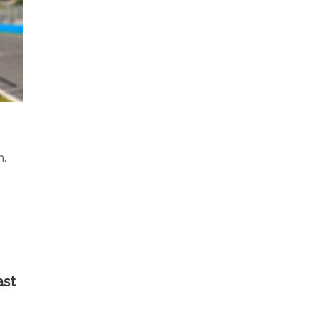
n.
ast