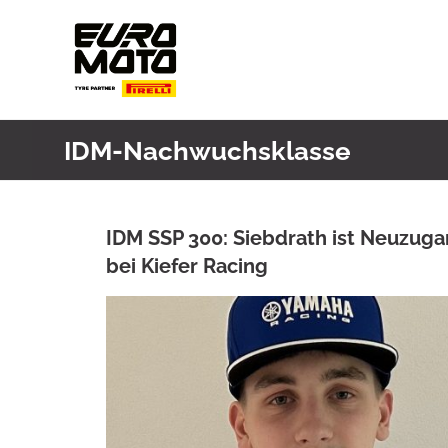
Skip
to
content
IDM-Nachwuchsklasse
IDM SSP 300: Siebdrath ist Neuzug
bei Kiefer Racing
ANKE WIECZOREK