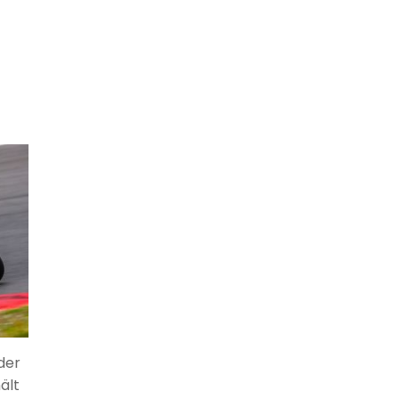
der
ält