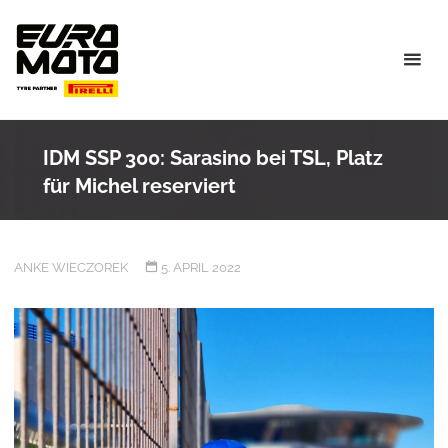
Skip
to
content
IDM SSP 300: Sarasino bei TSL, Platz
für Michel reserviert
ANKE WIECZOREK
5. APRIL 2022