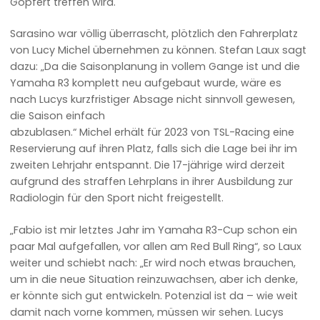
Göpfert treffen wird.
Sarasino war völlig überrascht, plötzlich den Fahrerplatz
von Lucy Michel übernehmen zu können. Stefan Laux sagt
dazu: „Da die Saisonplanung in vollem Gange ist und die
Yamaha R3 komplett neu aufgebaut wurde, wäre es
nach Lucys kurzfristiger Absage nicht sinnvoll gewesen,
die Saison einfach
abzublasen.“ Michel erhält für 2023 von TSL-Racing eine
Reservierung auf ihren Platz, falls sich die Lage bei ihr im
zweiten Lehrjahr entspannt. Die 17-jährige wird derzeit
aufgrund des straffen Lehrplans in ihrer Ausbildung zur
Radiologin für den Sport nicht freigestellt.
„Fabio ist mir letztes Jahr im Yamaha R3-Cup schon ein
paar Mal aufgefallen, vor allen am Red Bull Ring“, so Laux
weiter und schiebt nach: „Er wird noch etwas brauchen,
um in die neue Situation reinzuwachsen, aber ich denke,
er könnte sich gut entwickeln. Potenzial ist da – wie weit
damit nach vorne kommen, müssen wir sehen. Lucys