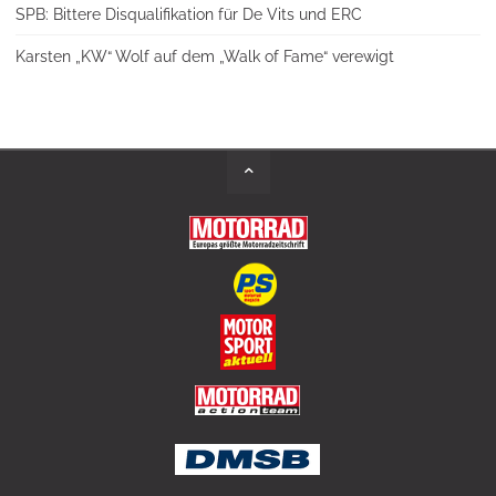
SPB: Bittere Disqualifikation für De Vits und ERC
Karsten „KW“ Wolf auf dem „Walk of Fame“ verewigt
Back
to
Top