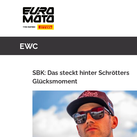
Skip
to
content
EWC
SBK: Das steckt hinter Schrötters
Glücksmoment
ANKE WIECZOREK