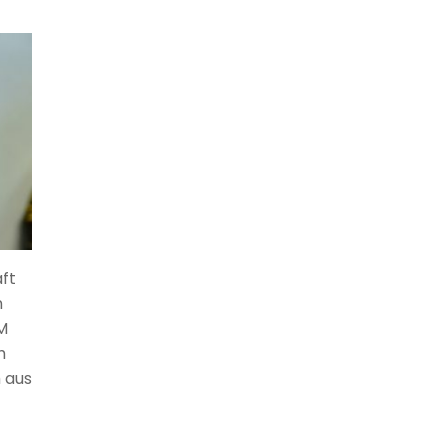
ft
n
M
h
 aus