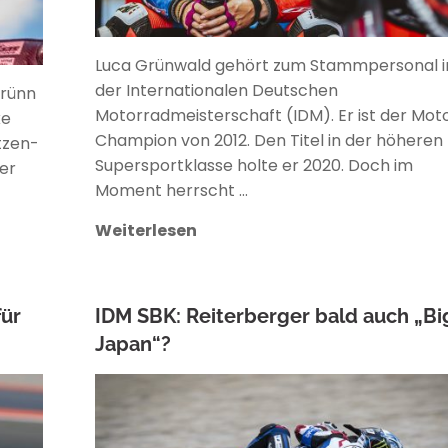
Luca Grünwald gehört zum Stammpersonal i
der Internationalen Deutschen
Brünn
Motorradmeisterschaft (IDM). Er ist der Mot
ke
Champion von 2012. Den Titel in der höheren
tzen-
Supersportklasse holte er 2020. Doch im
er
Moment herrscht …
Weiterlesen
für
IDM SBK: Reiterberger bald auch „Big
Japan“?
ANKE WIECZOREK