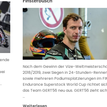
Finsterbusch
ANKE WIECZOREK
nende
Nach dem Gewinn der Vize-Weltmeisterscha
wei
2018/2019, zwei Siegen in 24-Stunden-Renne
sowie mehreren Podiumsplatzierungen im FI
…
Endurance Superstock World Cup richtet sic
das Team GERT56 neu aus. GERT56 zieht sich
…
Weiterlesen