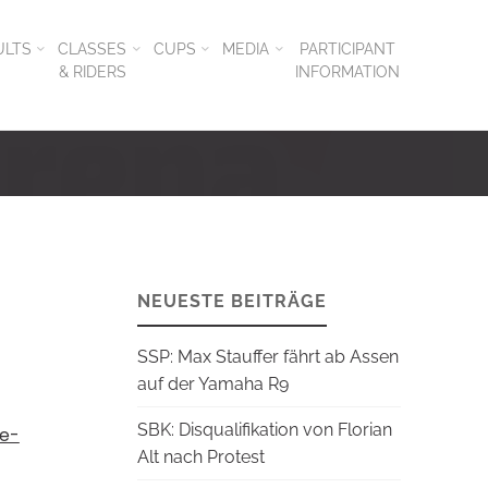
ULTS
CLASSES
CUPS
MEDIA
PARTICIPANT
& RIDERS
INFORMATION
NEUESTE BEITRÄGE
SSP: Max Stauffer fährt ab Assen
auf der Yamaha R9
SBK: Disqualifikation von Florian
e-
Alt nach Protest