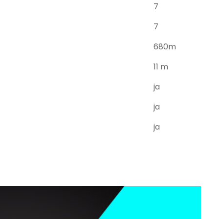
7
7
680m
11 m
ja
ja
ja