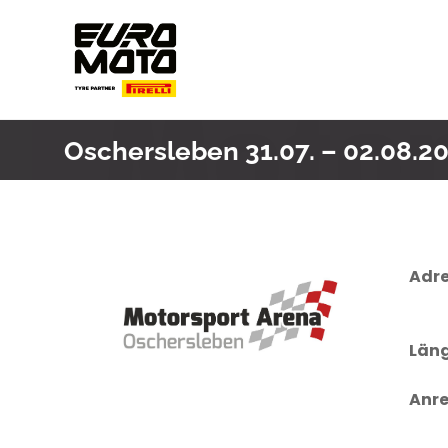
Skip
to
content
Oschersleben 31.07. – 02.08.2
Adre
Läng
Anre