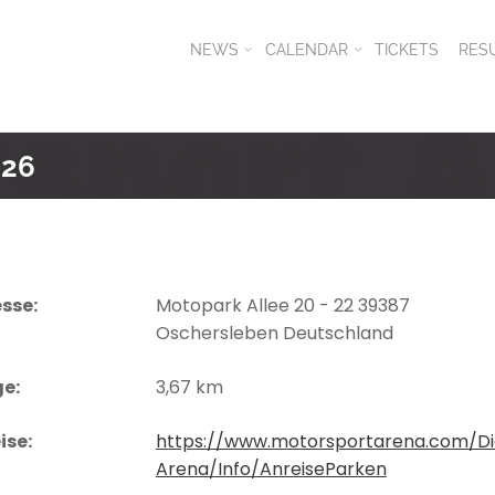
NEWS
CALENDAR
TICKETS
RES
026
sse:
Motopark Allee 20 - 22 39387
Oschersleben Deutschland
e:
3,67 km
ise:
https://www.motorsportarena.com/Di
Arena/Info/AnreiseParken