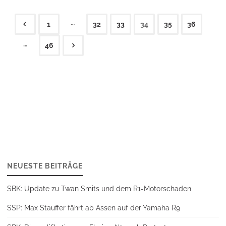
…
1
32
33
34
35
36
Seitennummerierung
…
46
der
Beiträge
NEUESTE BEITRÄGE
SBK: Update zu Twan Smits und dem R1-Motorschaden
SSP: Max Stauffer fährt ab Assen auf der Yamaha R9