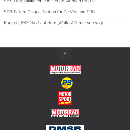
SBK: Disqualifikation von Florian Alt nach Protest
SPB: Bittere Disqualifikation für De Vits und ERC
Karsten „KW“ Wolf auf dem „Walk of Fame“ verewigt
Back
to
Top