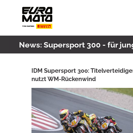
Skip
to
content
News: Supersport 300 - für ju
IDM Supersport 300: Titelverteidige
nutzt WM-Rückenwind
ANKE WIECZOREK