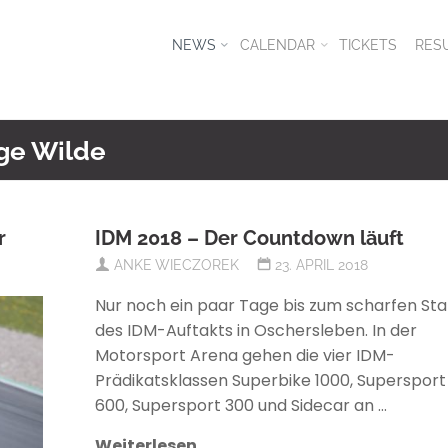
NEWS
CALENDAR
TICKETS
RES
nge Wilde
r
IDM 2018 – Der Countdown läuft
ANKE WIECZOREK
23. APRIL 2018
Nur noch ein paar Tage bis zum scharfen Sta
des IDM-Auftakts in Oschersleben. In der
Motorsport Arena gehen die vier IDM-
Prädikatsklassen Superbike 1000, Supersport
600, Supersport 300 und Sidecar an …
Weiterlesen