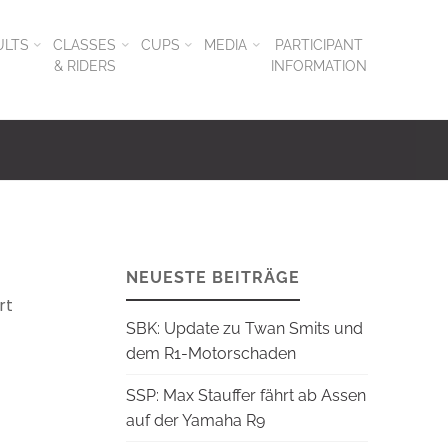
ULTS
CLASSES
CUPS
MEDIA
PARTICIPANT
& RIDERS
INFORMATION
NEUESTE BEITRÄGE
rt
SBK: Update zu Twan Smits und
dem R1-Motorschaden
SSP: Max Stauffer fährt ab Assen
auf der Yamaha R9