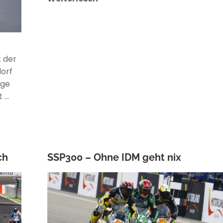
 der
orf
ige
t …
ch
SSP300 – Ohne IDM geht nix
ANKE WIECZOREK