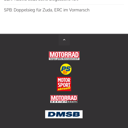
SPB: Doppelsieg für Zuda, ERC im Vormarsch
Back
to
Top