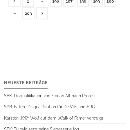
…
1
196
197
198
199
200
Seitennummerierung
…
203
der
Beiträge
NEUESTE BEITRÄGE
SBK: Disqualifikation von Florian Alt nach Protest
SPB: Bittere Disqualifikation für De Vits und ERC
Karsten „KW“ Wolf auf dem „Walk of Fame“ verewigt
SBK: Tulovic setzt seine Siegesserie fort