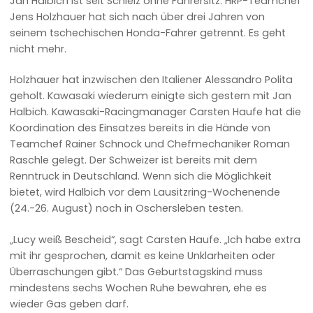
Jan Halbich ist seit Schleiz ohne Fahrersitz. HRP-Teamchef
Jens Holzhauer hat sich nach über drei Jahren von
seinem tschechischen Honda-Fahrer getrennt. Es geht
nicht mehr.
Holzhauer hat inzwischen den Italiener Alessandro Polita
geholt. Kawasaki wiederum einigte sich gestern mit Jan
Halbich. Kawasaki-Racingmanager Carsten Haufe hat die
Koordination des Einsatzes bereits in die Hände von
Teamchef Rainer Schnock und Chefmechaniker Roman
Raschle gelegt. Der Schweizer ist bereits mit dem
Renntruck in Deutschland. Wenn sich die Möglichkeit
bietet, wird Halbich vor dem Lausitzring-Wochenende
(24.-26. August) noch in Oschersleben testen.
„Lucy weiß Bescheid“, sagt Carsten Haufe. „Ich habe extra
mit ihr gesprochen, damit es keine Unklarheiten oder
Überraschungen gibt.“ Das Geburtstagskind muss
mindestens sechs Wochen Ruhe bewahren, ehe es
wieder Gas geben darf.