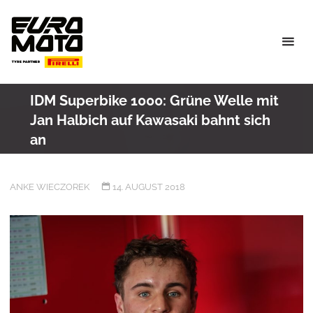
Skip
to
content
IDM Superbike 1000: Grüne Welle mit
Jan Halbich auf Kawasaki bahnt sich
an
ANKE WIECZOREK
14. AUGUST 2018