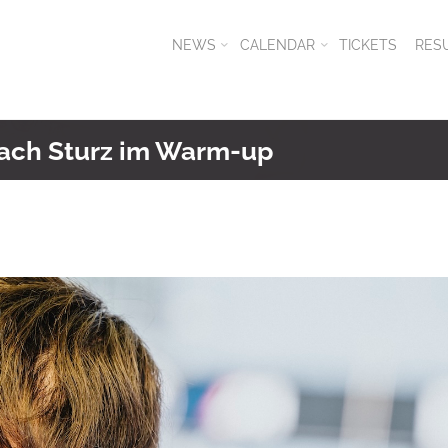
NEWS
CALENDAR
TICKETS
RES
 nach Sturz im Warm-up