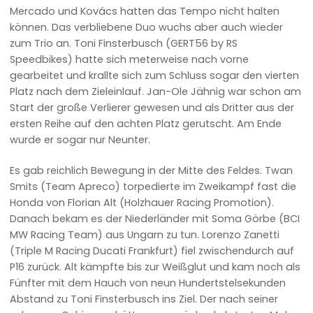
Mercado und Kovács hatten das Tempo nicht halten
können. Das verbliebene Duo wuchs aber auch wieder
zum Trio an. Toni Finsterbusch (GERT56 by RS
Speedbikes) hatte sich meterweise nach vorne
gearbeitet und krallte sich zum Schluss sogar den vierten
Platz nach dem Zieleinlauf. Jan-Ole Jähnig war schon am
Start der große Verlierer gewesen und als Dritter aus der
ersten Reihe auf den achten Platz gerutscht. Am Ende
wurde er sogar nur Neunter.
Es gab reichlich Bewegung in der Mitte des Feldes. Twan
Smits (Team Apreco) torpedierte im Zweikampf fast die
Honda von Florian Alt (Holzhauer Racing Promotion).
Danach bekam es der Niederländer mit Soma Görbe (BCI
MW Racing Team) aus Ungarn zu tun. Lorenzo Zanetti
(Triple M Racing Ducati Frankfurt) fiel zwischendurch auf
P16 zurück. Alt kämpfte bis zur Weißglut und kam noch als
Fünfter mit dem Hauch von neun Hundertstelsekunden
Abstand zu Toni Finsterbusch ins Ziel. Der nach seiner