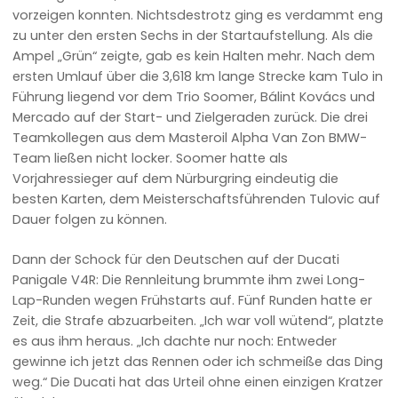
vorzeigen konnten. Nichtsdestrotz ging es verdammt eng
zu unter den ersten Sechs in der Startaufstellung. Als die
Ampel „Grün“ zeigte, gab es kein Halten mehr. Nach dem
ersten Umlauf über die 3,618 km lange Strecke kam Tulo in
Führung liegend vor dem Trio Soomer, Bálint Kovács und
Mercado auf der Start- und Zielgeraden zurück. Die drei
Teamkollegen aus dem Masteroil Alpha Van Zon BMW-
Team ließen nicht locker. Soomer hatte als
Vorjahressieger auf dem Nürburgring eindeutig die
besten Karten, dem Meisterschaftsführenden Tulovic auf
Dauer folgen zu können.
Dann der Schock für den Deutschen auf der Ducati
Panigale V4R: Die Rennleitung brummte ihm zwei Long-
Lap-Runden wegen Frühstarts auf. Fünf Runden hatte er
Zeit, die Strafe abzuarbeiten. „Ich war voll wütend“, platzte
es aus ihm heraus. „Ich dachte nur noch: Entweder
gewinne ich jetzt das Rennen oder ich schmeiße das Ding
weg.“ Die Ducati hat das Urteil ohne einen einzigen Kratzer