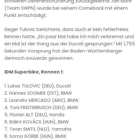
schweren Gehirnerschütterung zurückgekehrte Jan Mohr
(Team SWPN) wurde bei seinem Comeback mit einem
Punkt entschädigt.
Sieger Tulovic berichtete, dass auch er kein fehlerfreies
Rennen hatte. „Ein paar Mal habe ich mich verbremst und
ein Mal ist der Gang aus der Ducati gesprungen.“ Mit 1,755
Sekunden Vorsprung hat der Baden-Württemberger
dennoch souverän gewonnen.
IDM Superbike, Rennen 1:
1. Lukas TULOVIC (DEU), Ducati
2. Hannes SOOMER (EST), BMW
3. Leandro MERCADO (ARG), BMW
4. Toni FINSTERBUSCH (DEU), BMW
5. Florian ALT (DEU), Honda
6. Bálint KOVÁCS (HUN), BMW
7. Twan SMITS (NLD), Yamaha
8. Soma GÖRBE (HUN), BMW