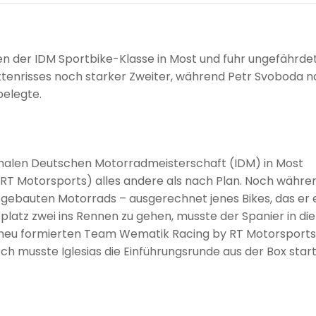
en der IDM Sportbike-Klasse in Most und fuhr ungefährde
Kettenrisses noch starker Zweiter, während Petr Svoboda 
belegte.
ionalen Deutschen Motorradmeisterschaft (IDM) in Most
by RT Motorsports) alles andere als nach Plan. Noch währe
aufgebauten Motorrads – ausgerechnet jenes Bikes, das er 
platz zwei ins Rennen zu gehen, musste der Spanier in die
neu formierten Team Wematik Racing by RT Motorsports
h musste Iglesias die Einführungsrunde aus der Box star