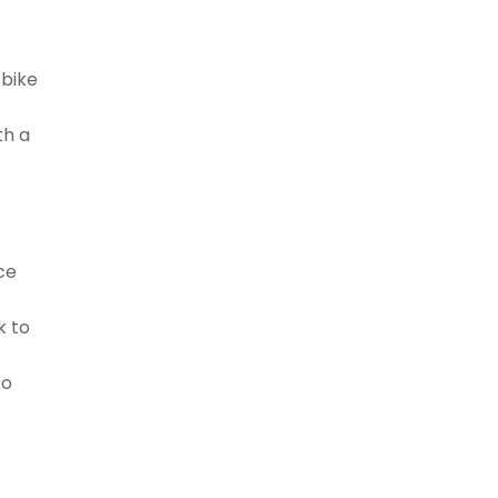
 bike
th a
ce
k to
to