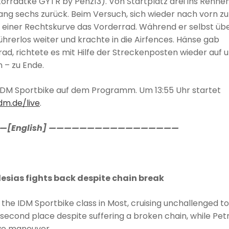
orradtke GYTR by Penz13). Von Startplatz drei ins Renne
Rang sechs zurück. Beim Versuch, sich wieder nach vorn zu
n einer Rechtskurve das Vorderrad. Während er selbst üb
ührerlos weiter und krachte in die Airfences. Hänse gab
rad, richtete es mit Hilfe der Streckenposten wieder auf 
 – zu Ende.
 IDM Sportbike auf dem Programm. Um 13:55 Uhr startet
m.de/live
.
[English] —————————————————
lesias fights back despite chain break
 the IDM Sportbike class in Most, cruising unchallenged to
e second place despite suffering a broken chain, while Pet
ive maneuver.