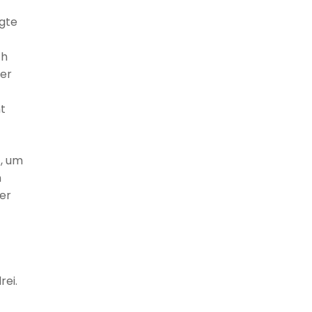
igte
ch
 er
nt
, um
m
der
rei.