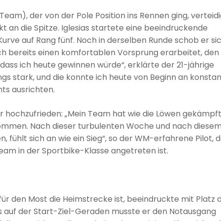
am), der von der Pole Position ins Rennen ging, verteid
t an die Spitze. Iglesias startete eine beeindruckende
Kurve auf Rang fünf. Noch in derselben Runde schob er si
ich bereits einen komfortablen Vorsprung erarbeitet, den
an, dass ich heute gewinnen würde“, erklärte der 21-jährige
ngs stark, und die konnte ich heute von Beginn an konsta
ts ausrichten.
er hochzufrieden: „Mein Team hat wie die Löwen gekämpft
ekommen. Nach dieser turbulenten Woche und nach diese
 fühlt sich an wie ein Sieg“, so der WM-erfahrene Pilot, 
m in der Sportbike-Klasse angetreten ist.
r den Most die Heimstrecke ist, beeindruckte mit Platz d
 auf der Start-Ziel-Geraden musste er den Notausgang