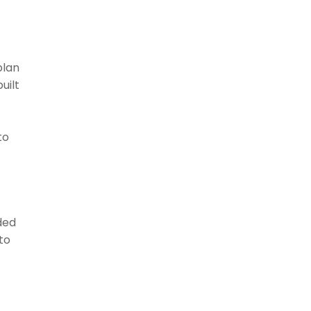
plan
uilt
to
ded
to