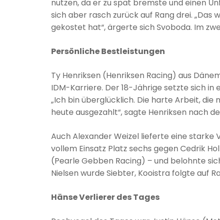
nutzen, da er zu spät bremste und einen Unf
sich aber rasch zurück auf Rang drei. „Das 
gekostet hat“, ärgerte sich Svoboda. Im zwe
Persönliche Bestleistungen
Ty Henriksen (Henriksen Racing) aus Dänemar
IDM-Karriere. Der 18-Jährige setzte sich i
„Ich bin überglücklich. Die harte Arbeit, die
heute ausgezahlt“, sagte Henriksen nach de
Auch Alexander Weizel lieferte eine starke 
vollem Einsatz Platz sechs gegen Cedrik Ho
(Pearle Gebben Racing) – und belohnte sic
Nielsen wurde Siebter, Kooistra folgte auf R
Hänse Verlierer des Tages