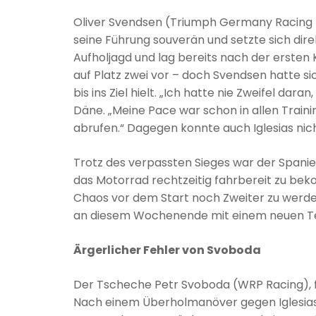
Oliver Svendsen (Triumph Germany Racing Te
seine Führung souverän und setzte sich direk
Aufholjagd und lag bereits nach der ersten 
auf Platz zwei vor – doch Svendsen hatte s
bis ins Ziel hielt. „Ich hatte nie Zweifel dar
Däne. „Meine Pace war schon in allen Traini
abrufen.“ Dagegen konnte auch Iglesias nich
Trotz des verpassten Sieges war der Spani
das Motorrad rechtzeitig fahrbereit zu b
Chaos vor dem Start noch Zweiter zu werden,
an diesem Wochenende mit einem neuen Tea
Ärgerlicher Fehler von Svoboda
Der Tscheche Petr Svoboda (WRP Racing), fü
Nach einem Überholmanöver gegen Iglesias