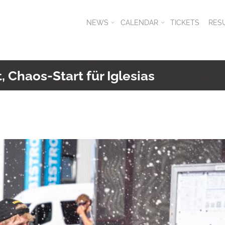
NEWS
CALENDAR
TICKETS
RES
 Chaos-Start für Iglesias