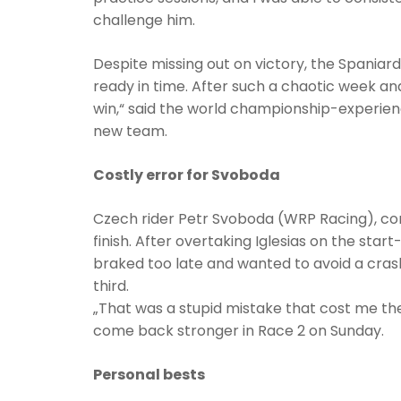
challenge him.
Despite missing out on victory, the Spaniard 
ready in time. After such a chaotic week and
win,“ said the world championship-experienc
new team.
Costly error for Svoboda
Czech rider Petr Svoboda (WRP Racing), com
finish. After overtaking Iglesias on the star
braked too late and wanted to avoid a crash.
third.
„That was a stupid mistake that cost me th
come back stronger in Race 2 on Sunday.
Personal bests