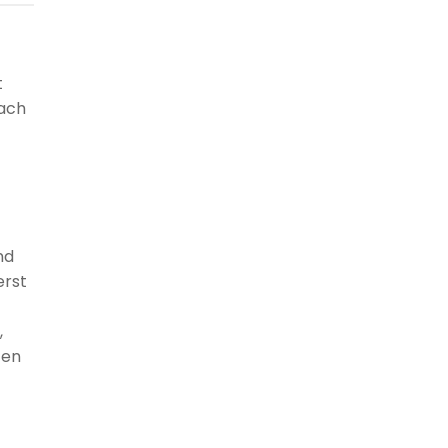
t
nach
nd
erst
,
ten