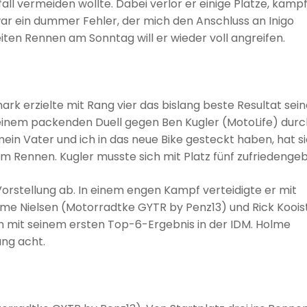
all vermeiden wollte. Dabei verlor er einige Plätze, kämp
war ein dummer Fehler, der mich den Anschluss an Inigo
iten Rennen am Sonntag will er wieder voll angreifen.
k erzielte mit Rang vier das bislang beste Resultat sein
n einem packenden Duell gegen Ben Kugler (MotoLife) durc
 mein Vater und ich in das neue Bike gesteckt haben, hat s
m Rennen. Kugler musste sich mit Platz fünf zufriedenge
Vorstellung ab. In einem engen Kampf verteidigte er mit
lme Nielsen (Motorradtke GYTR by Penz13) und Rick Koois
h mit seinem ersten Top-6-Ergebnis in der IDM. Holme
ang acht.