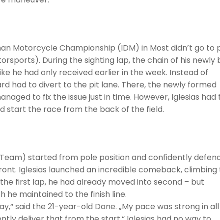
man Motorcycle Championship (IDM) in Most didn’t go to 
rsports). During the sighting lap, the chain of his newly b
ke he had only received earlier in the week. Instead of
rd had to divert to the pit lane. There, the newly formed
ed to fix the issue just in time. However, Iglesias had 
 start the race from the back of the field.
Team) started from pole position and confidently defen
front. Iglesias launched an incredible comeback, climbing 
f the first lap, he had already moved into second – but
he maintained to the finish line.
ay,“ said the 21-year-old Dane. „My pace was strong in all
ntly deliver that from the start.“ Iglesias had no way to