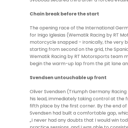
Chain break before the start
The opening race of the International Ger
for Inigo Iglesias (Wematik Racing by RT Moto
motorcycle snapped – ironically, the very bi
starting from second on the grid, the Spania
Wematik Racing by RT Motorsports team manag
begin the warm-up lap from the pit lane and
Svendsen untouchable up front
Oliver Svendsen (Triumph Germany Racing 
his lead, immediately taking control at the 
fifth place by the first corner. By the end o
Svendsen had built a comfortable gap, which 
„I never had any doubts that I would win tod
practice sessions, and I was able to consiste