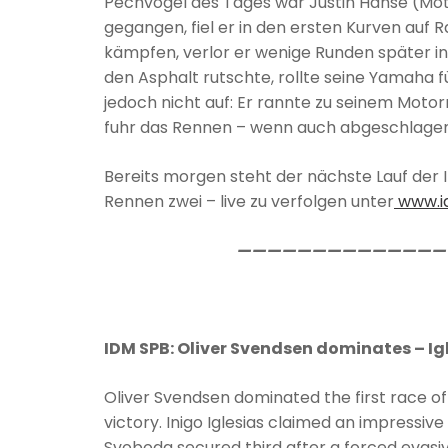
Pechvogel des Tages war Justin Hänse (Mot
gegangen, fiel er in den ersten Kurven auf 
kämpfen, verlor er wenige Runden später i
den Asphalt rutschte, rollte seine Yamaha f
jedoch nicht auf: Er rannte zu seinem Motor
fuhr das Rennen – wenn auch abgeschlagen
Bereits morgen steht der nächste Lauf der
Rennen zwei – live zu verfolgen unter
www.id
———————————————
IDM SPB: Oliver Svendsen dominates – Ig
Oliver Svendsen dominated the first race of
victory. Inigo Iglesias claimed an impressiv
Svoboda secured third after a forced evas