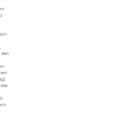
 am
tz
sich
,
f den
.
en
inen
ng)
 das
ch
ich