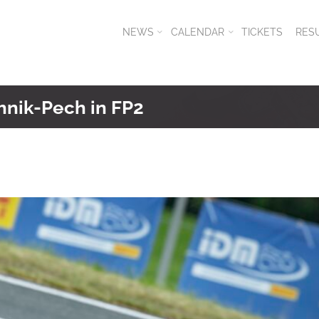
NEWS
CALENDAR
TICKETS
RES
hnik-Pech in FP2