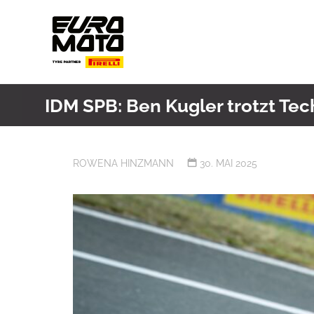
Skip
to
content
IDM SPB: Ben Kugler trotzt Tec
ROWENA HINZMANN
30. MAI 2025