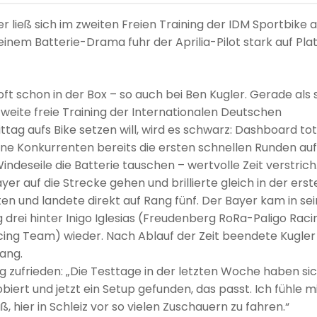
er ließ sich im zweiten Freien Training der IDM Sportbike
einem Batterie-Drama fuhr der Aprilia-Pilot stark auf Pla
t schon in der Box – so auch bei Ben Kugler. Gerade als 
weite freie Training der Internationalen Deutschen
ag aufs Bike setzen will, wird es schwarz: Dashboard tot
eine Konkurrenten bereits die ersten schnellen Runden au
ndeseile die Batterie tauschen – wertvolle Zeit verstrich
er auf die Strecke gehen und brillierte gleich in der erst
ten und landete direkt auf Rang fünf. Der Bayer kam in se
g drei hinter Inigo Iglesias (Freudenberg RoRa-Paligo Raci
ng Team) wieder. Nach Ablauf der Zeit beendete Kugler
ang.
g zufrieden: „Die Testtage in der letzten Woche haben si
biert und jetzt ein Setup gefunden, das passt. Ich fühle m
, hier in Schleiz vor so vielen Zuschauern zu fahren.“