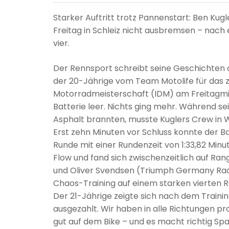
Starker Auftritt trotz Pannenstart: Ben Kugl
Freitag in Schleiz nicht ausbremsen – nach 
vier.
Der Rennsport schreibt seine Geschichten of
der 20-Jährige vom Team Motolife für das z
Motorradmeisterschaft (IDM) am Freitagmitt
Batterie leer. Nichts ging mehr. Während s
Asphalt brannten, musste Kuglers Crew in Wi
Erst zehn Minuten vor Schluss konnte der Bay
Runde mit einer Rundenzeit von 1:33,82 Minu
Flow und fand sich zwischenzeitlich auf Ran
und Oliver Svendsen (Triumph Germany Raci
Chaos-Training auf einem starken vierten R
Der 21-Jährige zeigte sich nach dem Trainin
ausgezahlt. Wir haben in alle Richtungen pro
gut auf dem Bike – und es macht richtig Spaß