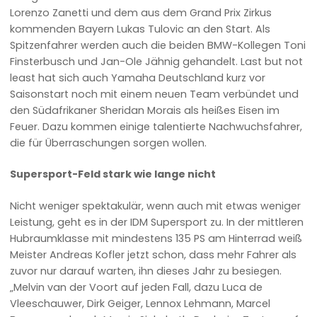
Lorenzo Zanetti und dem aus dem Grand Prix Zirkus
kommenden Bayern Lukas Tulovic an den Start. Als
Spitzenfahrer werden auch die beiden BMW-Kollegen Toni
Finsterbusch und Jan-Ole Jähnig gehandelt. Last but not
least hat sich auch Yamaha Deutschland kurz vor
Saisonstart noch mit einem neuen Team verbündet und
den Südafrikaner Sheridan Morais als heißes Eisen im
Feuer. Dazu kommen einige talentierte Nachwuchsfahrer,
die für Überraschungen sorgen wollen.
Supersport-Feld stark wie lange nicht
Nicht weniger spektakulär, wenn auch mit etwas weniger
Leistung, geht es in der IDM Supersport zu. In der mittleren
Hubraumklasse mit mindestens 135 PS am Hinterrad weiß
Meister Andreas Kofler jetzt schon, dass mehr Fahrer als
zuvor nur darauf warten, ihn dieses Jahr zu besiegen.
„Melvin van der Voort auf jeden Fall, dazu Luca de
Vleeschauwer, Dirk Geiger, Lennox Lehmann, Marcel