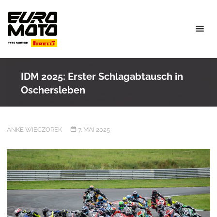
Skip
to
content
IDM 2025: Erster Schlagabtausch in
Oschersleben
ANKE WIECZOREK
7. MAI 2025