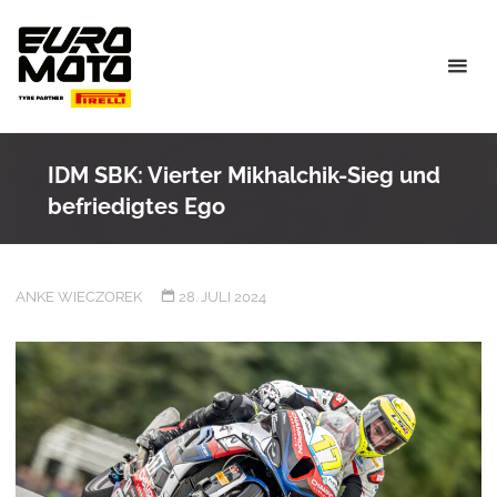
Skip
to
content
IDM SBK: Vierter Mikhalchik-Sieg und
befriedigtes Ego
ANKE WIECZOREK
28. JULI 2024