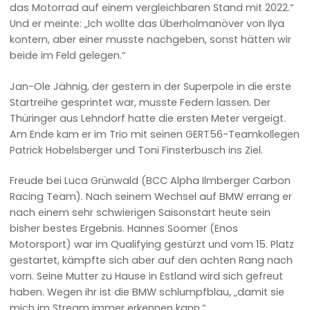
das Motorrad auf einem vergleichbaren Stand mit 2022.“
Und er meinte: „Ich wollte das Überholmanöver von Ilya
kontern, aber einer musste nachgeben, sonst hätten wir
beide im Feld gelegen.“
Jan-Ole Jähnig, der gestern in der Superpole in die erste
Startreihe gesprintet war, musste Federn lassen. Der
Thüringer aus Lehndorf hatte die ersten Meter vergeigt.
Am Ende kam er im Trio mit seinen GERT56-Teamkollegen
Patrick Hobelsberger und Toni Finsterbusch ins Ziel.
Freude bei Luca Grünwald (BCC Alpha Ilmberger Carbon
Racing Team). Nach seinem Wechsel auf BMW errang er
nach einem sehr schwierigen Saisonstart heute sein
bisher bestes Ergebnis. Hannes Soomer (Enos
Motorsport) war im Qualifying gestürzt und vom 15. Platz
gestartet, kämpfte sich aber auf den achten Rang nach
vorn. Seine Mutter zu Hause in Estland wird sich gefreut
haben. Wegen ihr ist die BMW schlumpfblau, „damit sie
mich im Stream immer erkennen kann.“