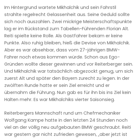
Im Hintergrund wartete Mikhalchik und sein Fahrstil
strahlte regelrecht Gelassenheit aus. Seine Geduld sollte
sich noch auszahlen. Zwei mickrige Meisterschaftspunkte
lag er im Rückstand zum Tabellen-Führenden Florian Alt.
Reiti spielte keine Rolle. Als Gastfahrer bekam er keine
Punkte. Also ruhig bleiben, hieß die Devise von Mikhalchik.
Aber es war absehbar, dass vom 27-jährigen BMW-
Fahrer noch etwas kommen würde. Schon aus Ego-
Gründen wollte dieser gewinnen und vor Reiterberger sein.
Und Mikhalchik war tatsächlich abgezockt genug, um sich
zuerst Alt und später den Bayern zurecht zu legen. In der
zwölften Runde hatte er sein Ziel erreicht und er
übernahm die Führung. Nun gab es für ihn bis ins Ziel kein
Halten mehr. Es war Mikhalchiks vierter Saisonsieg.
Reiterbergers Mannschaft rund um Chefmechaniker
Wolfgang Kampe hatte in den letzten 24 Stunden noch
viel an der völlig neu aufgebauten BMW geschraubt. Reiti
war gestern gar nicht zufrieden gewesen, „aber jetzt ist