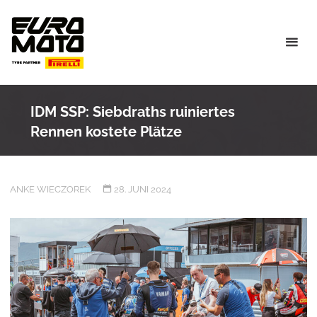
Skip
to
content
IDM SSP: Siebdraths ruiniertes
Rennen kostete Plätze
ANKE WIECZOREK
28. JUNI 2024