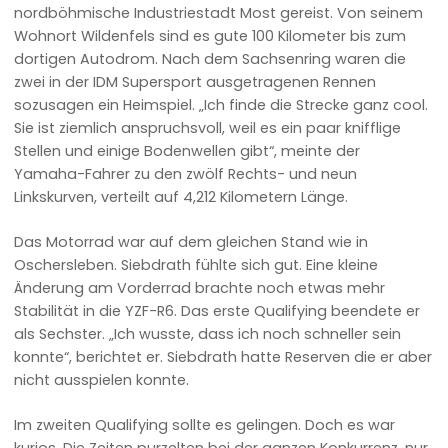
nordböhmische Industriestadt Most gereist. Von seinem
Wohnort Wildenfels sind es gute 100 Kilometer bis zum
dortigen Autodrom. Nach dem Sachsenring waren die
zwei in der IDM Supersport ausgetragenen Rennen
sozusagen ein Heimspiel. „Ich finde die Strecke ganz cool.
Sie ist ziemlich anspruchsvoll, weil es ein paar knifflige
Stellen und einige Bodenwellen gibt“, meinte der
Yamaha-Fahrer zu den zwölf Rechts- und neun
Linkskurven, verteilt auf 4,212 Kilometern Länge.
Das Motorrad war auf dem gleichen Stand wie in
Oschersleben. Siebdrath fühlte sich gut. Eine kleine
Änderung am Vorderrad brachte noch etwas mehr
Stabilität in die YZF-R6. Das erste Qualifying beendete er
als Sechster. „Ich wusste, dass ich noch schneller sein
konnte“, berichtet er. Siebdrath hatte Reserven die er aber
nicht ausspielen konnte.
Im zweiten Qualifying sollte es gelingen. Doch es war
kurios. Die Zeiten purzelten bei der ganzen Konkurrenz, nur