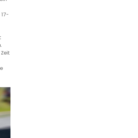
 17-
t
.
 Zeit
ie