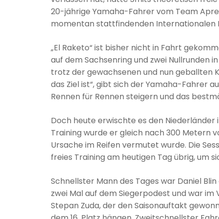
20-jährige Yamaha-Fahrer vom Team Apreco
momentan stattfindenden Internationalen 
„El Raketo“ ist bisher nicht in Fahrt geko
auf dem Sachsenring und zwei Nullrunden in
trotz der gewachsenen und nun geballten Konk
das Ziel ist“, gibt sich der Yamaha-Fahrer
Rennen für Rennen steigern und das bestmög
Doch heute erwischte es den Niederländer im
Training wurde er gleich nach 300 Metern 
Ursache im Reifen vermutet wurde. Die Sess
freies Training am heutigen Tag übrig, um sich
Schnellster Mann des Tages war Daniel Blin 
zwei Mal auf dem Siegerpodest und war im 
Stepan Zuda, der den Saisonauftakt gewonn
dem 16. Platz hängen. Zweitschnellster Fah