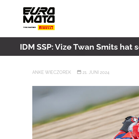
Skip
to
content
IDM SSP: Vize Twan Smits hat
ANKE WIECZOREK
21. JUNI 2024