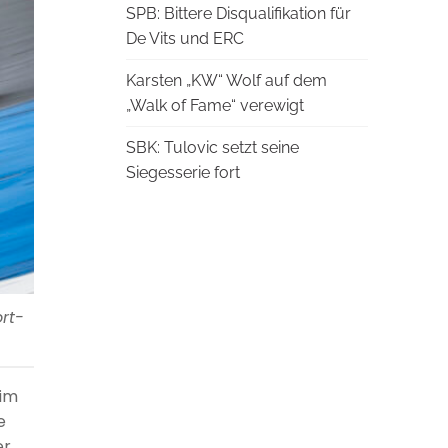
SPB: Bittere Disqualifikation für
De Vits und ERC
Karsten „KW“ Wolf auf dem
„Walk of Fame“ verewigt
SBK: Tulovic setzt seine
Siegesserie fort
rt-
 im
e
er