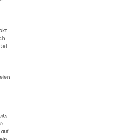
akt
ch
tel
eien
eits
ge
 auf
ein