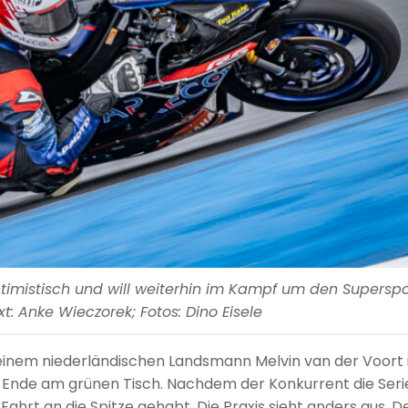
timistisch und will weiterhin im Kampf um den Superspo
ext: Anke Wieczorek; Fotos: Dino Eisele
seinem niederländischen Landsmann Melvin van der Voort
 Ende am grünen Tisch. Nachdem der Konkurrent die Seri
 Fahrt an die Spitze gehabt. Die Praxis sieht anders aus. D