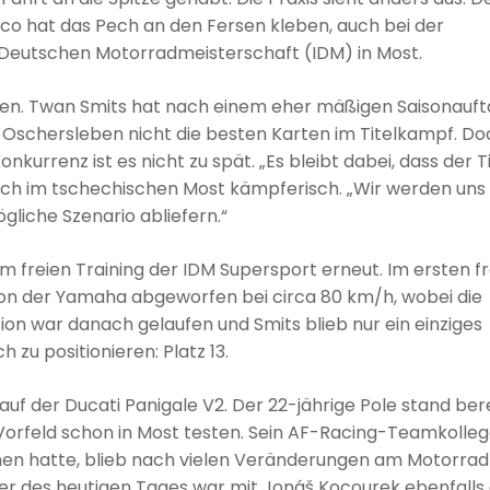
 hat das Pech an den Fersen kleben, auch bei der
Deutschen Motorradmeisterschaft (IDM) in Most.
mmen. Twan Smits hat nach einem eher mäßigen Saisonauft
 Oschersleben nicht die besten Karten im Titelkampf. Do
urrenz ist es nicht zu spät. „Es bleibt dabei, dass der Ti
 auch im tschechischen Most kämpferisch. „Wir werden uns
liche Szenario abliefern.“
 freien Training der IDM Supersport erneut. Im ersten fr
von der Yamaha abgeworfen bei circa 80 km/h, wobei die
ion war danach gelaufen und Smits blieb nur ein einziges
 zu positionieren: Platz 13.
auf der Ducati Panigale V2. Der 22-jährige Pole stand ber
Vorfeld schon in Most testen. Sein AF-Racing-Teamkolle
en hatte, blieb nach vielen Veränderungen am Motorrad
rer des heutigen Tages war mit Jonáš Kocourek ebenfalls 