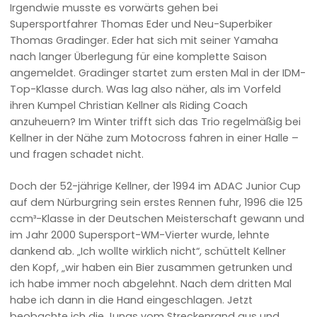
Irgendwie musste es vorwärts gehen bei
Supersportfahrer Thomas Eder und Neu-Superbiker
Thomas Gradinger. Eder hat sich mit seiner Yamaha
nach langer Überlegung für eine komplette Saison
angemeldet. Gradinger startet zum ersten Mal in der IDM-
Top-Klasse durch. Was lag also näher, als im Vorfeld
ihren Kumpel Christian Kellner als Riding Coach
anzuheuern? Im Winter trifft sich das Trio regelmäßig bei
Kellner in der Nähe zum Motocross fahren in einer Halle –
und fragen schadet nicht.
Doch der 52-jährige Kellner, der 1994 im ADAC Junior Cup
auf dem Nürburgring sein erstes Rennen fuhr, 1996 die 125
ccm³-Klasse in der Deutschen Meisterschaft gewann und
im Jahr 2000 Supersport-WM-Vierter wurde, lehnte
dankend ab. „Ich wollte wirklich nicht“, schüttelt Kellner
den Kopf, „wir haben ein Bier zusammen getrunken und
ich habe immer noch abgelehnt. Nach dem dritten Mal
habe ich dann in die Hand eingeschlagen. Jetzt
beobachte ich die Jungs vom Streckenrand aus und