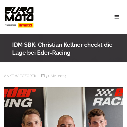
Skip
to
content
IDM SBK: Christian Kellner checkt die
Lage bei Eder-Racing
ANKE WIECZOREK
31. MAI 2024