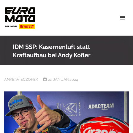
Skip
to
content
IDM SSP: Kasernenluft statt
Kraftaufbau bei Andy Kofler
ANKE WIECZOREK
21. JANUAR 2024