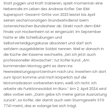
Statt joggen und Kraft trainieren, spielt momentan eine
Nebenrolle im Leben des Andreas Kofler. Der IDM
Supersport-Gesamt-Dritte von 2023 leistet bis April
seinen sechsmonatigen Grundwehrdienst beim
österreichischen Bundesheer ab. Direkt nach dem IDM-
Finale von Hockenheim ist er eingerückt. Im September
hatte er alle Schießübungen und
Selbstverteidigungskurse absolviert und darf sich
seitdem ausgebildeter Soldat nennen. Weil er danach in
die Küche der Kaserne wechselte, „bin ich jetzt auch
professioneller Abwäscher“, tut Kofler kund. „Am
kommenden Montag geht es dann ins
Heeresleistungssportzentrum nach Linz. Inwiefern ich dort
zum Sport komme und mich körperlich auf die
Motorradsaison vorbereiten kann, weiß ich nicht. Ich
arbeite als Funktionssoldat im Büro.“ Am 2. April 2024 wird
alles vorbei sein. „Dann gebe ich meine ganze Ausrüstung
zurück“, so Kofler, der damit auch sein Sturmgewehr STG
77A1 meint, das er solange bei sich trägt.