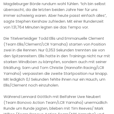
Magdeburger Börde rundum wohl fühlen. “Ich bin selbst
überrascht, da die letzten beiden Jahre hier für uns
immer schwierig waren. Aber heute passt einfach alles”,
sagte Stephen Kershaw zufrieden. Mit einer Rundenzeit
von 1:31,764 Minuten legten sie das Tempo vor.
Die Titelverteidiger Todd Ellis und Emmanuelle Clement
(Team Ellis/Clement/LCR Yamaha) starten von Position
zwei in die Rennen. Nur 0,353 Sekunden trennten sie von
den Spitzenreitern. Ellis hatte in den Trainings nicht nur mit
starken Windböen zu kämpfen, sondern auch mit seiner
Erkältung. Sam und Tom Christie (Hannafin Racing/LCR
Yamaha) verpassten die zweite Startposition nur knapp.
Mit lediglich 0,1 Sekunden fehlte ihnen nur ein Hauch, um
Ellis/Clement noch einzuholen.
Während Lennard Göttlich mit Beifahrer Uwe Neubert
(Team Bonovo Action Team/LCR Yamaha) unermüdlich
Runde um Runde jagten, blieben mit Tim Reeves/ Mark