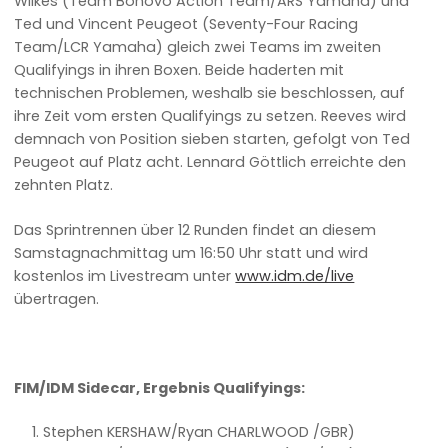
Wilkes (Team Bonovo Action Team/ARS Yamaha) und
Ted und Vincent Peugeot (Seventy-Four Racing
Team/LCR Yamaha) gleich zwei Teams im zweiten
Qualifyings in ihren Boxen. Beide haderten mit
technischen Problemen, weshalb sie beschlossen, auf
ihre Zeit vom ersten Qualifyings zu setzen. Reeves wird
demnach von Position sieben starten, gefolgt von Ted
Peugeot auf Platz acht. Lennard Göttlich erreichte den
zehnten Platz.
Das Sprintrennen über 12 Runden findet an diesem
Samstagnachmittag um 16:50 Uhr statt und wird
kostenlos im Livestream unter
www.idm.de/live
übertragen.
FIM/IDM Sidecar, Ergebnis Qualifyings:
Stephen KERSHAW/Ryan CHARLWOOD /GBR)