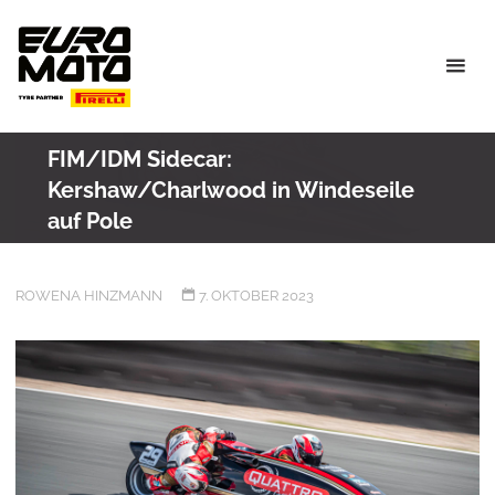
Skip
to
content
FIM/IDM Sidecar:
Kershaw/Charlwood in Windeseile
auf Pole
ROWENA HINZMANN
7. OKTOBER 2023