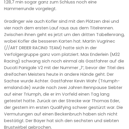
1:28,7 min sogar ganz zum Schluss noch eine
Hammerrunde vorgelegt.
Gradinger wie auch Kofler sind mit den Plätzen drei und
vier nach dem ersten Lauf raus aus dem Titelrennen.
Zwischen ihnen geht es jetzt um den dritten Tabellenrang,
wobei Kofler die besseren Karten hat. Martin Vugrinec
(//ART DREIER RACING TEAM) hatte sich in der
Verfolgergruppe ganz vorn platziert. Max Enderlein (M32
Racing) schwang sich noch einmal als Gastfahrer auf die
Ducati Panigale V2 mit der Nummer „1“, bevor der Titel des
dreifachen Meisters heute in andere Hände geht. Der
Sachse wurde Achter. Gastfahrer Kevin Wahr (Triumph-
emsland.de) wurde nach zwei Jahren Rennpause Siebter
auf einer Triumph, die er im Vorfeld einen Tag lang
getestet hatte. Zurück an der Strecke war Thomas Eder,
der gestern im ersten Qualifying schwer gestürzt war. Die
Vermutungen auf einen Beckenbruch haben sich nicht
bestätigt. Der Bayer hat sich den sechsten und siebten
Brustwirbel gebrochen.