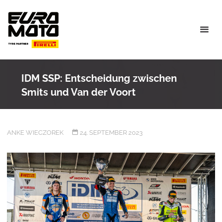
Skip
to
content
IDM SSP: Entscheidung zwischen
Smits und Van der Voort
ANKE WIECZOREK
24. SEPTEMBER 2023