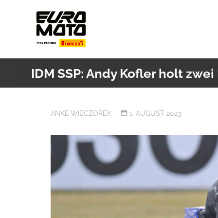
Skip
to
content
IDM SSP: Andy Kofler holt zw
ANKE WIECZOREK
1. AUGUST 2023