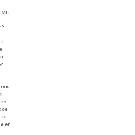
 ein
r?
st
ie
n.
er
reas
t
 im
cke
nte
te er