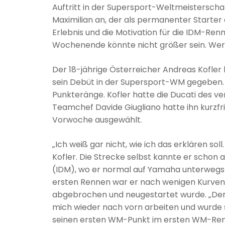
Auftritt in der Supersport-Weltmeisterscha
Maximilian an, der als permanenter Starter 
Erlebnis und die Motivation für die IDM-R
Wochenende könnte nicht größer sein. We
Der 18-jährige Österreicher Andreas Kofl
sein Debüt in der Supersport-WM gegeben. Mi
Punkteränge. Kofler hatte die Ducati des 
Teamchef Davide Giugliano hatte ihn kurzfr
Vorwoche ausgewählt.
„Ich weiß gar nicht, wie ich das erklären so
Kofler. Die Strecke selbst kannte er schon
(IDM), wo er normal auf Yamaha unterwegs is
ersten Rennen war er nach wenigen Kurven 
abgebrochen und neugestartet wurde. „Der N
mich wieder nach vorn arbeiten und wurde sch
seinen ersten WM-Punkt im ersten WM-Renn