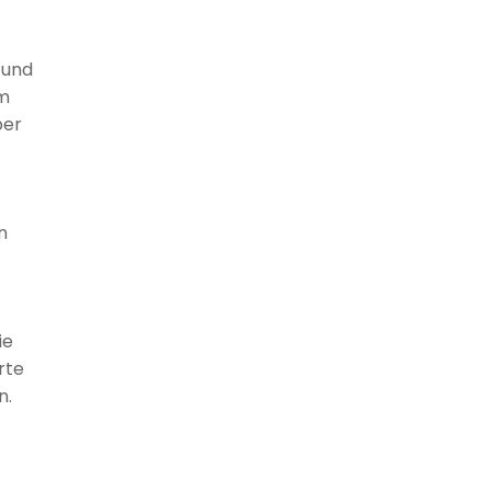
 und
um
ber
n
ie
rte
n.