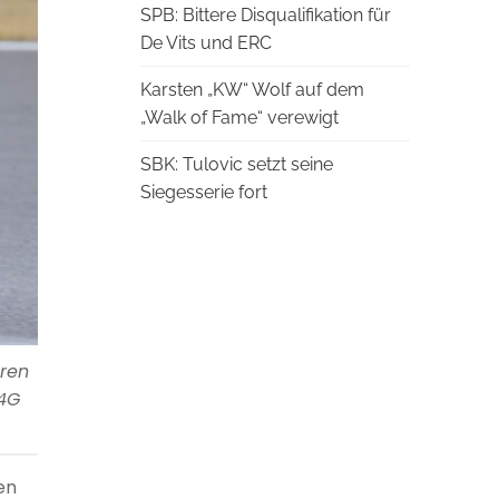
SPB: Bittere Disqualifikation für
De Vits und ERC
Karsten „KW“ Wolf auf dem
„Walk of Fame“ verewigt
SBK: Tulovic setzt seine
Siegesserie fort
aren
34G
en