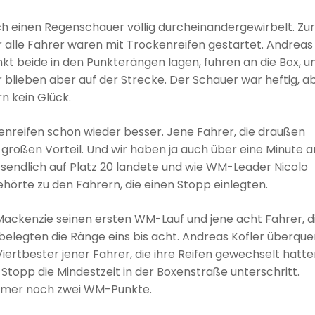
h einen Regenschauer völlig durcheinandergewirbelt. Zur
 alle Fahrer waren mit Trockenreifen gestartet. Andreas
unkt beide in den Punkterängen lagen, fuhren an die Box, 
 blieben aber auf der Strecke. Der Schauer war heftig, a
n kein Glück.
nreifen schon wieder besser. Jene Fahrer, die draußen
n großen Vorteil. Und wir haben ja auch über eine Minute a
ussendlich auf Platz 20 landete und wie WM-Leader Nicolo
ehörte zu den Fahrern, die einen Stopp einlegten.
ackenzie seinen ersten WM-Lauf und jene acht Fahrer, d
belegten die Ränge eins bis acht. Andreas Kofler überque
 Viertbester jener Fahrer, die ihre Reifen gewechselt hatte
n Stopp die Mindestzeit in der Boxenstraße unterschritt.
 immer noch zwei WM-Punkte.