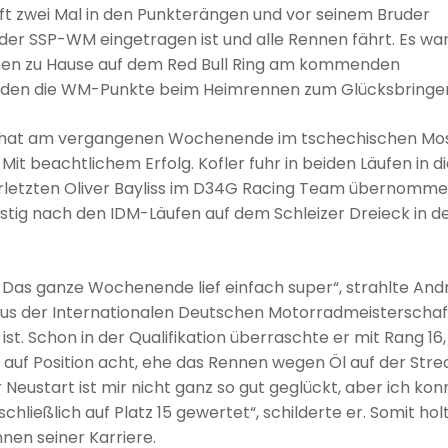
ft zwei Mal in den Punkterängen und vor seinem Bruder
der SSP-WM eingetragen ist und alle Rennen fährt. Es war
ennen zu Hause auf dem Red Bull Ring am kommenden
rden die WM-Punkte beim Heimrennen zum Glücksbringe
er hat am vergangenen Wochenende im tschechischen Mo
t beachtlichem Erfolg. Kofler fuhr in beiden Läufen in d
verletzten Oliver Bayliss im D34G Racing Team übernomme
istig nach den IDM-Läufen auf dem Schleizer Dreieck in d
ll. Das ganze Wochenende lief einfach super“, strahlte And
 aus der Internationalen Deutschen Motorradmeisterschaf
t. Schon in der Qualifikation überraschte er mit Rang 16,
auf Position acht, ehe das Rennen wegen Öl auf der Stre
eustart ist mir nicht ganz so gut geglückt, aber ich kon
ließlich auf Platz 15 gewertet“, schilderte er. Somit hol
en seiner Karriere.