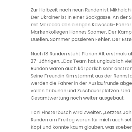
Zur Halbzeit nach neun Runden ist Mikhalchi
Der Ukrainer ist in einer Sackgasse. An der 
mit Mercado den einzigen Kawasaki-Fahrer u
Markenkollegen Hannes Soomer. Der Kampf 
Duellen. Sommer passieren Fehler. Der Este
Nach 18 Runden steht Florian Alt erstmals als
27-Jährigen. „Das Team hat unglaublich viel
Runden waren auch körperlich sehr anstrenge
Seine Freundin Kim stammt aus der Rennstad
werden die Fahrer in der Auslaufrunde abgekl
vollen Tribünen und Zuschauerplätzen. Und 
Gesamtwertung noch weiter ausgebaut.
Toni Finsterbusch wird Zweiter. „Letztes Jahr
Runden am Freitag waren für mich auch sehr
Kopf und konnte kaum glauben, was soeben 