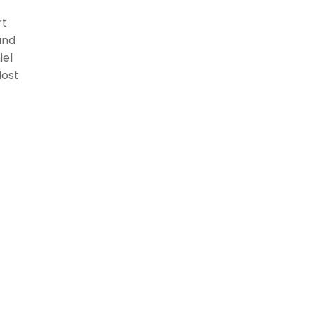
rt
und
iel
Most