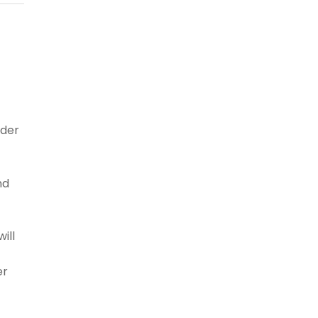
 der
nd
ill
er