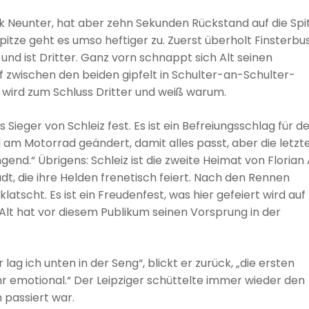
k Neunter, hat aber zehn Sekunden Rückstand auf die Spit
Spitze geht es umso heftiger zu. Zuerst überholt Finsterbu
nd ist Dritter. Ganz vorn schnappt sich Alt seinen
zwischen den beiden gipfelt in Schulter-an-Schulter-
 wird zum Schluss Dritter und weiß warum.
 Sieger von Schleiz fest. Es ist ein Befreiungsschlag für d
 am Motorrad geändert, damit alles passt, aber die letzt
nd.“ Übrigens: Schleiz ist die zweite Heimat von Florian A
t, die ihre Helden frenetisch feiert. Nach den Rennen
atscht. Es ist ein Freudenfest, was hier gefeiert wird auf
Alt hat vor diesem Publikum seinen Vorsprung in der
 lag ich unten in der Seng“, blickt er zurück, „die ersten
 emotional.“ Der Leipziger schüttelte immer wieder den
passiert war.