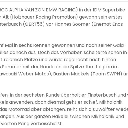
ik (BCC ALPHA VAN ZON BMW RACING) in der IDM Superbike
n Alt (Holzhauer Racing Promotion) gewann sein erstes
insterbusch (GERT56) vor Hannes Soomer (Enemat Enos
ünf Mal in sechs Rennen gewonnen und nach seiner Gala-
 alles danach aus. Doch das Vorhaben scheiterte schon in
t reichlich Plätze und wurde regelrecht nach hinten
 Sommer mit der Honda an die Spitze. Ihm folgten im
(Kawasaki Weber Motos), Bastien Mackels (Team SWPN) u
fen. In der sechsten Runde überholt er Finsterbusch und w
kels anwenden, doch diesmal geht er schief. Mikhalchik
as Motorrad aber abfangen, reiht sich als Zwölfter wied
fangen. Aus der ganzen Hakelei zwischen Mikhalchik und
n vierten Rang vorbeischießt.