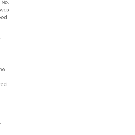
 No,
 was
ood
r
the
red
.