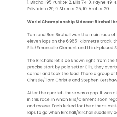
1. Birchall 95 Punkte; 2. Ellis 74; 3. Payne 49; 
Päivärinta 29; 9. Streuer 25; 10. Archer 20
World Championship Sidecar: Birchall br
Tom and Ben Birchall won the main race of 
eleven laps on the 6.985-kilometre track,
Ellis/Emanuelle Clement and third-placed
The Birchalls let it be known right from the 
precise start by pole setter Ellis, they ove
corner and took the lead. There a group of f
Christie/Tom Christie and Stephen Kersha
After the quartet, there was a gap. It was 
in this race, in which Ellis/Clement soon re
and mouse. Each lurked for the other’s mist
laps to go when Birchall/Birchall suddenly