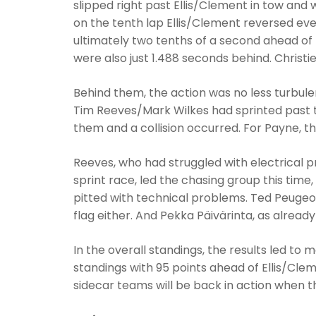
slipped right past Ellis/Clement in tow an
on the tenth lap Ellis/Clement reversed every
ultimately two tenths of a second ahead of
were also just 1.488 seconds behind. Christi
Behind them, the action was no less turbule
Tim Reeves/Mark Wilkes had sprinted past t
them and a collision occurred. For Payne, th
Reeves, who had struggled with electrical pr
sprint race, led the chasing group this time
pitted with technical problems. Ted Peugeo
flag either. And Pekka Päivärinta, as alrea
In the overall standings, the results led to
standings with 95 points ahead of Ellis/Clem
sidecar teams will be back in action when t