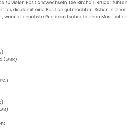
 zu vielen Positionswechseln. Die Birchall-Brüder führen
nt an, die damit eine Position gutmachten. Schon in einer
er, wenn die nächste Runde im tschechischen Most auf d
A)
d (GBR)
FRA)
R)
(GB)
n: