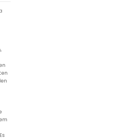
a
,
ren
ten
den
e
dem
Es