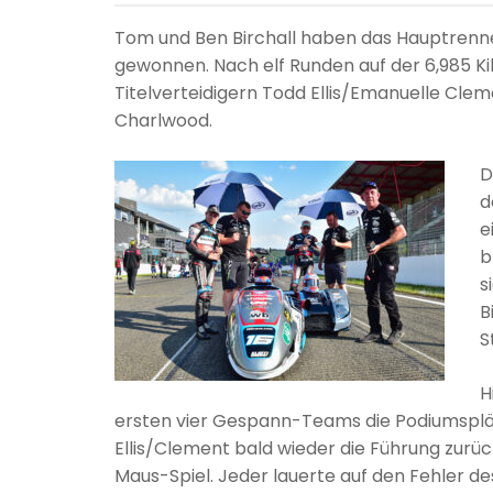
Tom und Ben Birchall haben das Hauptrenn
gewonnen. Nach elf Runden auf der 6,985 K
Titelverteidigern Todd Ellis/Emanuelle Cle
Charlwood.
D
d
e
b
s
B
S
H
ersten vier Gespann-Teams die Podiumsplä
Ellis/Clement bald wieder die Führung zurü
Maus-Spiel. Jeder lauerte auf den Fehler d