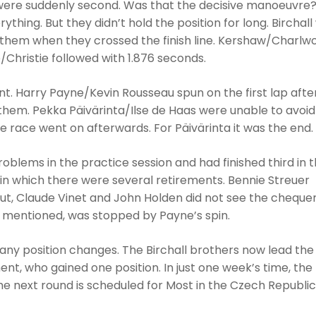
d were suddenly second. Was that the decisive manoeuvre?
thing. But they didn’t hold the position for long. Birchall
 them when they crossed the finish line. Kershaw/Charlw
e/Christie followed with 1.876 seconds.
nt. Harry Payne/Kevin Rousseau spun on the first lap afte
hem. Pekka Päivärinta/Ilse de Haas were unable to avoid
e race went on afterwards. For Päivärinta it was the end.
oblems in the practice session and had finished third in 
, in which there were several retirements. Bennie Streuer
ut, Claude Vinet and John Holden did not see the cheque
dy mentioned, was stopped by Payne’s spin.
 many position changes. The Birchall brothers now lead the
ent, who gained one position. In just one week’s time, the
he next round is scheduled for Most in the Czech Republic