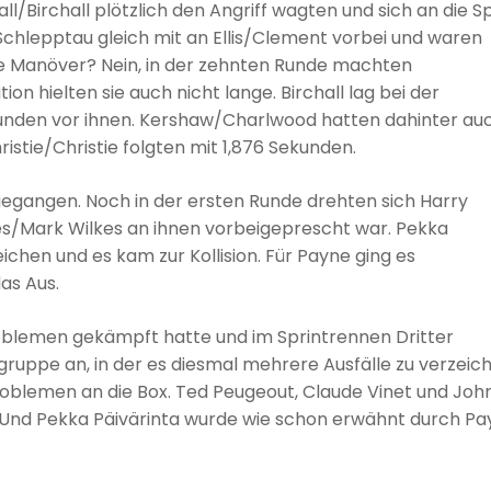
ll/Birchall plötzlich den Angriff wagten und sich an die S
chlepptau gleich mit an Ellis/Clement vorbei und waren
de Manöver? Nein, in der zehnten Runde machten
ion hielten sie auch nicht lange. Birchall lag bei der
ekunden vor ihnen. Kershaw/Charlwood hatten dahinter au
istie/Christie folgten mit 1,876 Sekunden.
gegangen. Noch in der ersten Runde drehten sich Harry
/Mark Wilkes an ihnen vorbeigeprescht war. Pekka
ichen und es kam zur Kollision. Für Payne ging es
as Aus.
roblemen gekämpft hatte und im Sprintrennen Dritter
gruppe an, in der es diesmal mehrere Ausfälle zu verzeic
roblemen an die Box. Ted Peugeout, Claude Vinet und Joh
t. Und Pekka Päivärinta wurde wie schon erwähnt durch P