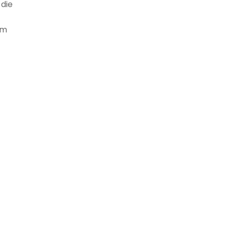
 die
em