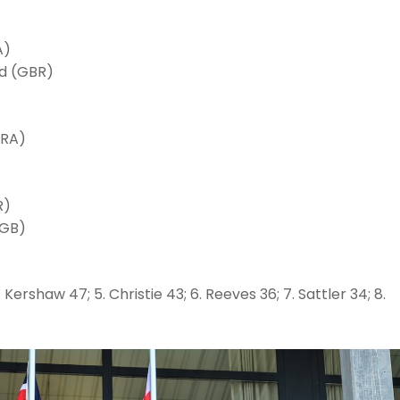
A)
d (GBR)
FRA)
R)
(GB)
4. Kershaw 47; 5. Christie 43; 6. Reeves 36; 7. Sattler 34; 8.