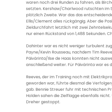
waren noch drei Runden zu fahren, als Bircha
setzten. Kershaw/Charlwood rutschten im S
plötzlich Zweite. War das das entscheiden
Ellis/Clement alles rückgängig. Aber die Posit
Zieldurchfahrt letztlich mit zwei Zehntels
nur einen Rückstand von 1,488 Sekunden. Chr
Dahinter war es nicht weniger turbulent zu
Payne/Kevin Rousseau, nachdem Tim Reeves
Päivärinta/Ilse de Haas konnten nicht auswe
anschließend weiter. Für Päivärinta war es d
Reeves, der im Training noch mit Elektrikp
geworden war, führte diesmal die Verfolger
gab. Bennie Streuer fuhr mit technischen P
Holden sahen die Zielflagge ebenfalls nich
Dreher gestoppt.