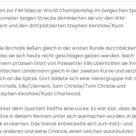
en zur FIM Sidecar World Championship im belgischen Sp
ilometer langen Strecke dominierten sie vor den WM-
ment und den drittplatzierten Stephen Kershaw/Ryan
ie Birchalls ließen gleich in der ersten Runde durchblicken
ass sie sich heute nicht geschlagen geben werden. Nach
inem präzisen Start von Polesetter Ellis überholten sie ih
ritischen Landsmann gleich in der zweiten Kurve und setz
ich an die Spitze. Dort bildete sich eine Vierergruppe mit 
irchalls, Ellis/Clement, Sam Christie/Tom Christie und
tephen Kershaw/Ryan Charlwood.
inter dem Quartett klaffte eine Lücke. Es war klar, dass di
tze in diesem Rennen unter sich ausmachen würden, in 
ck eroberten. Das Ganze entwickelte sich zum Katz- und
es anderen und seine Chance, einen solchen auszunutzen. 