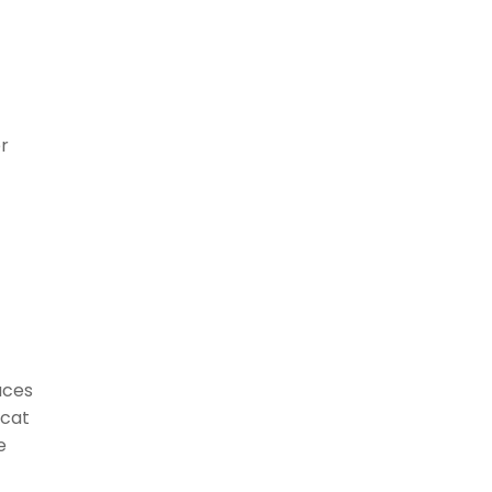
r
aces
 cat
e