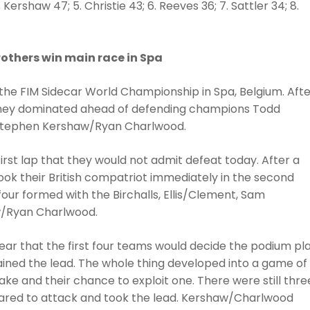
4. Kershaw 47; 5. Christie 43; 6. Reeves 36; 7. Sattler 34; 8.
others win main race in Spa
the FIM Sidecar World Championship in Spa, Belgium. Afte
 they dominated ahead of defending champions Todd
 Stephen Kershaw/Ryan Charlwood.
first lap that they would not admit defeat today. After a
rtook their British compatriot immediately in the second
our formed with the Birchalls, Ellis/Clement, Sam
w/Ryan Charlwood.
clear that the first four teams would decide the podium pl
gained the lead. The whole thing developed into a game of
ake and their chance to exploit one. There were still thre
 dared to attack and took the lead. Kershaw/Charlwood