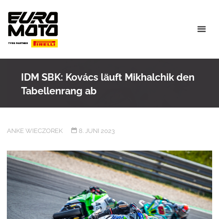
Skip
to
content
IDM SBK: Kovács läuft Mikhalchik den
Tabellenrang ab
ANKE WIECZOREK
8. JUNI 2023