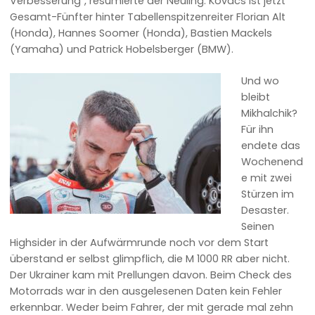
Verbesserung“, resümierte der Neuling. Kovács ist jetzt
Gesamt-Fünfter hinter Tabellenspitzenreiter Florian Alt
(Honda), Hannes Soomer (Honda), Bastien Mackels
(Yamaha) und Patrick Hobelsberger (BMW).
Und wo
bleibt
Mikhalchik?
Für ihn
endete das
Wochenend
e mit zwei
Stürzen im
Desaster.
Seinen
Highsider in der Aufwärmrunde noch vor dem Start
überstand er selbst glimpflich, die M 1000 RR aber nicht.
Der Ukrainer kam mit Prellungen davon. Beim Check des
Motorrads war in den ausgelesenen Daten kein Fehler
erkennbar. Weder beim Fahrer, der mit gerade mal zehn