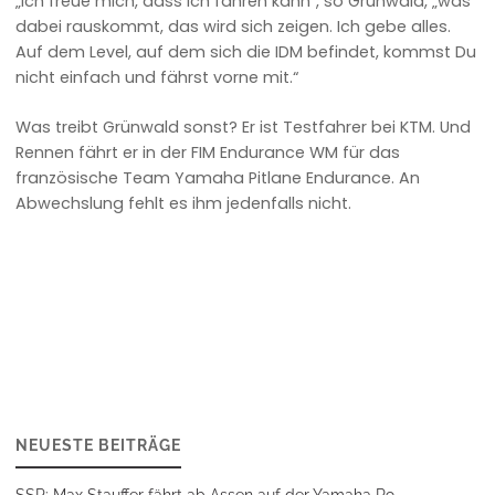
„Ich freue mich, dass ich fahren kann“, so Grünwald, „was
dabei rauskommt, das wird sich zeigen. Ich gebe alles.
Auf dem Level, auf dem sich die IDM befindet, kommst Du
nicht einfach und fährst vorne mit.“
Was treibt Grünwald sonst? Er ist Testfahrer bei KTM. Und
Rennen fährt er in der FIM Endurance WM für das
französische Team Yamaha Pitlane Endurance. An
Abwechslung fehlt es ihm jedenfalls nicht.
NEUESTE BEITRÄGE
SSP: Max Stauffer fährt ab Assen auf der Yamaha R9