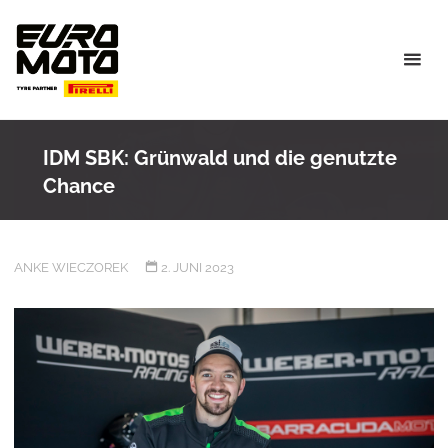
Skip
to
content
IDM SBK: Grünwald und die genutzte
Chance
ANKE WIECZOREK
2. JUNI 2023