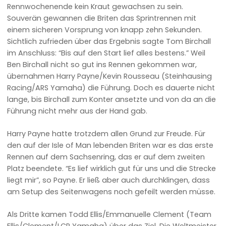
Rennwochenende kein Kraut gewachsen zu sein.
Souverän gewannen die Briten das Sprintrennen mit
einem sicheren Vorsprung von knapp zehn Sekunden.
Sichtlich zufrieden über das Ergebnis sagte Tom Birchall
im Anschluss: “Bis auf den Start lief alles bestens.” Weil
Ben Birchall nicht so gut ins Rennen gekommen war,
übernahmen Harry Payne/Kevin Rousseau (Steinhausing
Racing/ARS Yamaha) die Führung. Doch es dauerte nicht
lange, bis Birchall zum Konter ansetzte und von da an die
Führung nicht mehr aus der Hand gab.
Harry Payne hatte trotzdem allen Grund zur Freude. Für
den auf der Isle of Man lebenden Briten war es das erste
Rennen auf dem Sachsenring, das er auf dem zweiten
Platz beendete. “Es lief wirklich gut für uns und die Strecke
liegt mir”, so Payne. Er ließ aber auch durchklingen, dass
am Setup des Seitenwagens noch gefeilt werden müsse.
Als Dritte kamen Todd Ellis/Emmanuelle Clement (Team
Ellis/Clement/LCR Yamaha) über das Ziel. Die Weltmeister