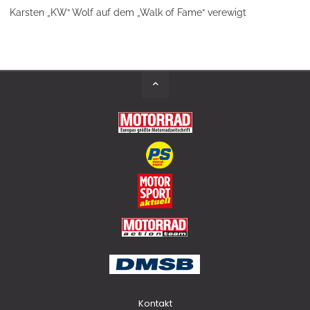
Karsten „KW“ Wolf auf dem „Walk of Fame“ verewigt
Back
to
Top
Kontakt