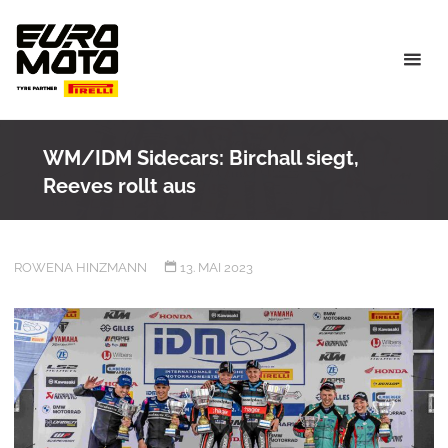
Skip
to
content
WM/IDM Sidecars: Birchall siegt,
Reeves rollt aus
ROWENA HINZMANN
13. MAI 2023