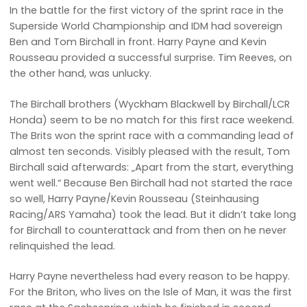
In the battle for the first victory of the sprint race in the
Superside World Championship and IDM had sovereign
Ben and Tom Birchall in front. Harry Payne and Kevin
Rousseau provided a successful surprise. Tim Reeves, on
the other hand, was unlucky.
The Birchall brothers (Wyckham Blackwell by Birchall/LCR
Honda) seem to be no match for this first race weekend.
The Brits won the sprint race with a commanding lead of
almost ten seconds. Visibly pleased with the result, Tom
Birchall said afterwards: „Apart from the start, everything
went well.“ Because Ben Birchall had not started the race
so well, Harry Payne/Kevin Rousseau (Steinhausing
Racing/ARS Yamaha) took the lead. But it didn’t take long
for Birchall to counterattack and from then on he never
relinquished the lead.
Harry Payne nevertheless had every reason to be happy.
For the Briton, who lives on the Isle of Man, it was the first