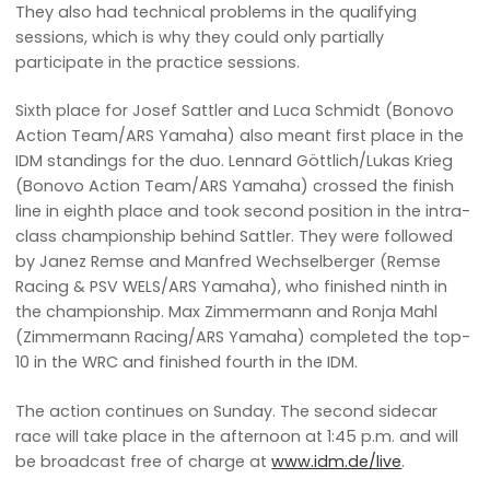
They also had technical problems in the qualifying
sessions, which is why they could only partially
participate in the practice sessions.
Sixth place for Josef Sattler and Luca Schmidt (Bonovo
Action Team/ARS Yamaha) also meant first place in the
IDM standings for the duo. Lennard Göttlich/Lukas Krieg
(Bonovo Action Team/ARS Yamaha) crossed the finish
line in eighth place and took second position in the intra-
class championship behind Sattler. They were followed
by Janez Remse and Manfred Wechselberger (Remse
Racing & PSV WELS/ARS Yamaha), who finished ninth in
the championship. Max Zimmermann and Ronja Mahl
(Zimmermann Racing/ARS Yamaha) completed the top-
10 in the WRC and finished fourth in the IDM.
The action continues on Sunday. The second sidecar
race will take place in the afternoon at 1:45 p.m. and will
be broadcast free of charge at
www.idm.de/live
.