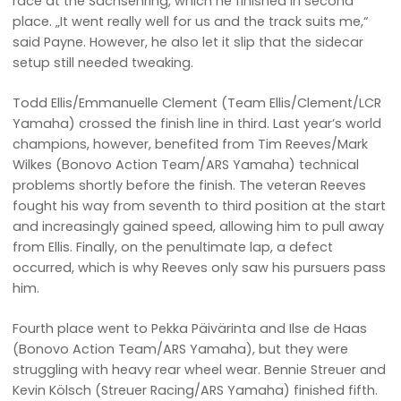
race at the Sachsenring, which he finished in second
place. „It went really well for us and the track suits me,“
said Payne. However, he also let it slip that the sidecar
setup still needed tweaking.
Todd Ellis/Emmanuelle Clement (Team Ellis/Clement/LCR
Yamaha) crossed the finish line in third. Last year’s world
champions, however, benefited from Tim Reeves/Mark
Wilkes (Bonovo Action Team/ARS Yamaha) technical
problems shortly before the finish. The veteran Reeves
fought his way from seventh to third position at the start
and increasingly gained speed, allowing him to pull away
from Ellis. Finally, on the penultimate lap, a defect
occurred, which is why Reeves only saw his pursuers pass
him.
Fourth place went to Pekka Päivärinta and Ilse de Haas
(Bonovo Action Team/ARS Yamaha), but they were
struggling with heavy rear wheel wear. Bennie Streuer and
Kevin Kölsch (Streuer Racing/ARS Yamaha) finished fifth.