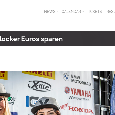
NEWS
CALENDAR
TICKETS
RES
locker Euros sparen