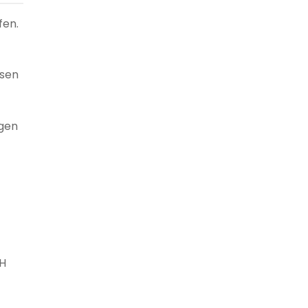
fen.
ssen
igen
bH