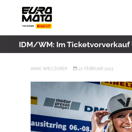
Skip
to
content
IDM/WM: Im Ticketvorverkauf 
ANKE WIECZOREK
27. FEBRUAR 2023