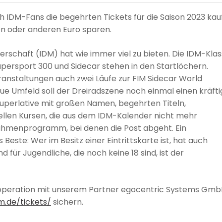
h IDM-Fans die begehrten Tickets für die Saison 2023 kau
en oder anderen Euro sparen.
rschaft (IDM) hat wie immer viel zu bieten. Die IDM-Kla
upersport 300 und Sidecar stehen in den Startlöchern.
Veranstaltungen auch zwei Läufe zur FIM Sidecar World
 Umfeld soll der Dreiradszene noch einmal einen kräft
 Superlative mit großen Namen, begehrten Titeln,
ellen Kursen, die aus dem IDM-Kalender nicht mehr
hmenprogramm, bei denen die Post abgeht. Ein
este: Wer im Besitz einer Eintrittskarte ist, hat auch
 für Jugendliche, die noch keine 18 sind, ist der
Kooperation mit unserem Partner egocentric Systems Gm
m.de/tickets/
sichern.