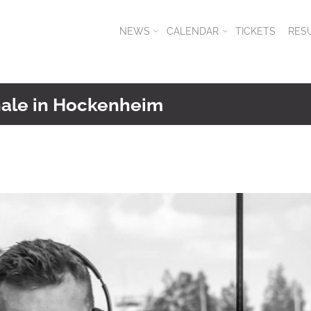
NEWS
CALENDAR
TICKETS
RES
nale in Hockenheim