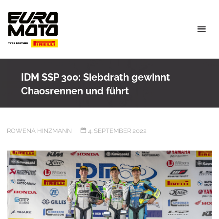
Skip
to
content
IDM SSP 300: Siebdrath gewinnt
Chaosrennen und führt
ROWENA HINZMANN
4. SEPTEMBER 2022