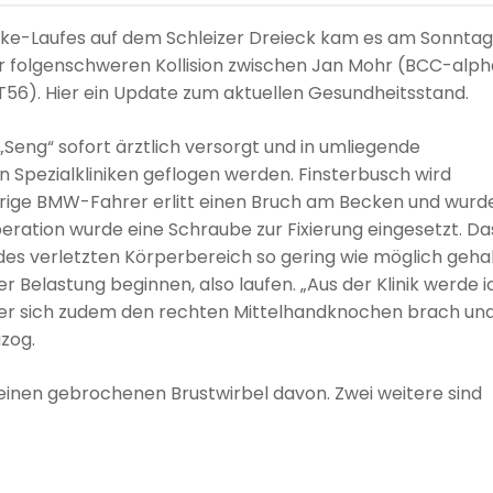
bike-Laufes auf dem Schleizer Dreieck kam es am Sonntag
r folgenschweren Kollision zwischen Jan Mohr (BCC-alp
6). Hier ein Update zum aktuellen Gesundheitsstand.
Seng“ sofort ärztlich versorgt und in umliegende
 Spezialkliniken geflogen werden. Finsterbusch wird
jährige BMW-Fahrer erlitt einen Bruch am Becken und wurd
peration wurde eine Schraube zur Fixierung eingesetzt. Da
h des verletzten Körperbereich so gering wie möglich geha
er Belastung beginnen, also laufen. „Aus der Klinik werde i
der sich zudem den rechten Mittelhandknochen brach un
zog.
einen gebrochenen Brustwirbel davon. Zwei weitere sind