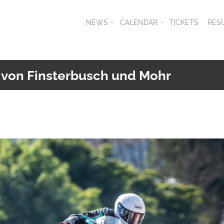
NEWS
CALENDAR
TICKETS
RES
von Finsterbusch und Mohr