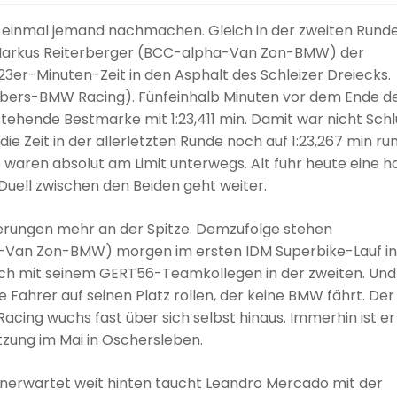
st einmal jemand nachmachen. Gleich in der zweiten Rund
 Markus Reiterberger (BCC-alpha-Van Zon-BMW) der
23er-Minuten-Zeit in den Asphalt des Schleizer Dreiecks.
Wilbers-BMW Racing). Fünfeinhalb Minuten vor dem Ende d
tehende Bestmarke mit 1:23,411 min. Damit war nicht Schl
 Zeit in der allerletzten Runde noch auf 1:23,267 min run
waren absolut am Limit unterwegs. Alt fuhr heute eine h
 Duell zwischen den Beiden geht weiter.
serungen mehr an der Spitze. Demzufolge stehen
a-Van Zon-BMW) morgen im ersten IDM Superbike-Lauf in
t sich mit seinem GERT56-Teamkollegen in der zweiten. Und
 Fahrer auf seinen Platz rollen, der keine BMW fährt. Der
ing wuchs fast über sich selbst hinaus. Immerhin ist er
etzung im Mai in Oschersleben.
nerwartet weit hinten taucht Leandro Mercado mit der