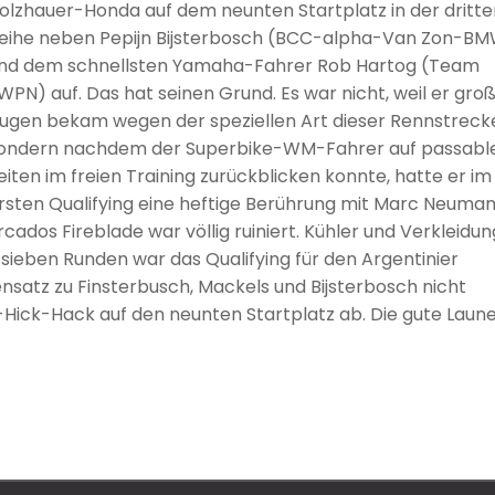
olzhauer-Honda auf dem neunten Startplatz in der dritte
eihe neben Pepijn Bijsterbosch (BCC-alpha-Van Zon-B
nd dem schnellsten Yamaha-Fahrer Rob Hartog (Team
WPN) auf. Das hat seinen Grund. Es war nicht, weil er gro
ugen bekam wegen der speziellen Art dieser Rennstreck
ondern nachdem der Superbike-WM-Fahrer auf passabl
eiten im freien Training zurückblicken konnte, hatte er im
rsten Qualifying eine heftige Berührung mit Marc Neuman
cados Fireblade war völlig ruiniert. Kühler und Verkleidun
sieben Runden war das Qualifying für den Argentinier
nsatz zu Finsterbusch, Mackels und Bijsterbosch nicht
Hick-Hack auf den neunten Startplatz ab. Die gute Laun