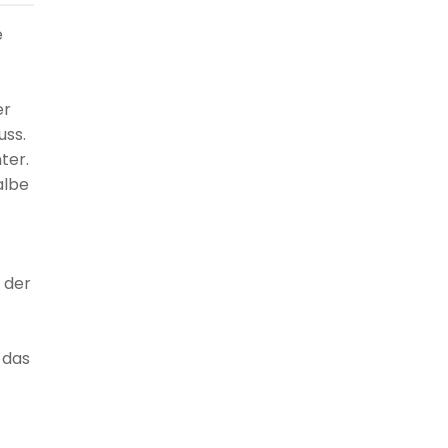
e
er
uss.
ter.
albe
 der
 das