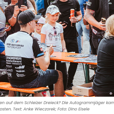
en auf dem Schleizer Dreieck? Die Autogrammjäger ka
osten. Text: Anke Wieczorek; Foto: Dino Eisele