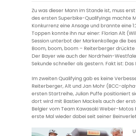
Zu was dieser Mann im Stande ist, muss er
des ersten Superbike-Qualifyings machte
Konkurrenz eine Ansage und brannte eine 1:
Toppen konnte ihn nur einer: Florian Alt (
Session unterbot der Markenkollege die bes
Boom, boom, boom – Reiterberger drückte die
Der Bayer wie auch der Nordrhein-Westfale 
Sekunde schneller als gestern. Fakt ist: Das
Im zweiten Qualifying gab es keine Verbes
Reiterberger, Alt und Jan Mohr (BCC-alph
ersten Startreihe, Julian Puffe positionier
dort wird mit Bastien Mackels auch der erste
Belgier vom Team Kawasaki Weber-Motos Rac
erste Mal wieder dabei seit seiner Beinverl
U