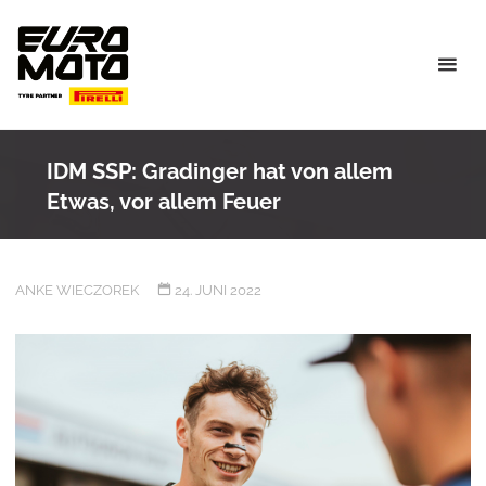
Skip
to
content
IDM SSP: Gradinger hat von allem
Etwas, vor allem Feuer
ANKE WIECZOREK
24. JUNI 2022