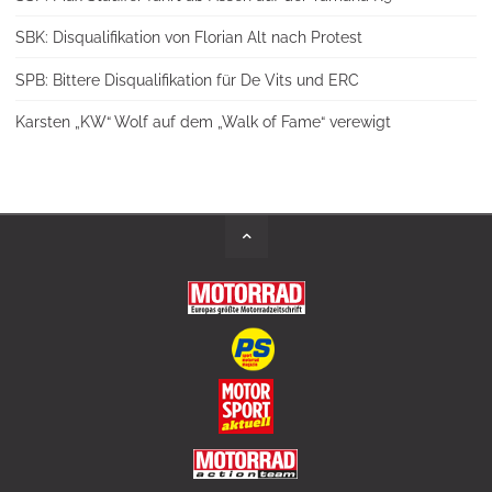
SBK: Disqualifikation von Florian Alt nach Protest
SPB: Bittere Disqualifikation für De Vits und ERC
Karsten „KW“ Wolf auf dem „Walk of Fame“ verewigt
Back
to
Top