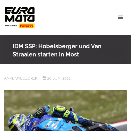
Skip
to
content
IDM SSP: Hobelsberger und Van
Straalen starten in Most
ANKE WIECZOREK
20. JUNI 2022