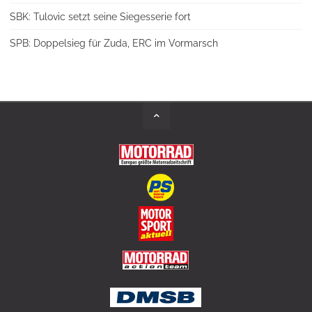
SBK: Tulovic setzt seine Siegesserie fort
SPB: Doppelsieg für Zuda, ERC im Vormarsch
Back
to
Top