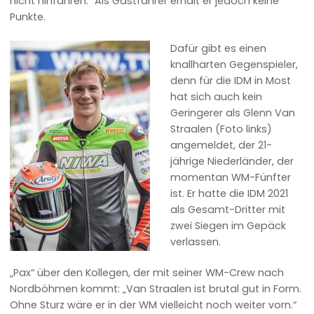
nicht hinfahren.“ Als Gastfahrer erhält er jedoch keine
Punkte.
Dafür gibt es einen
knallharten Gegenspieler,
denn für die IDM in Most
hat sich auch kein
Geringerer als Glenn Van
Straalen (Foto links)
angemeldet, der 21-
jährige Niederländer, der
momentan WM-Fünfter
ist. Er hatte die IDM 2021
als Gesamt-Dritter mit
zwei Siegen im Gepäck
verlassen.
„Pax“ über den Kollegen, der mit seiner WM-Crew nach
Nordböhmen kommt: „Van Straalen ist brutal gut in Form.
Ohne Sturz wäre er in der WM vielleicht noch weiter vorn.“