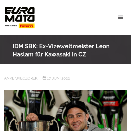
Skip
to
content
IDM SBK: Ex-Vizeweltmeister Leon
Haslam für Kawasaki in CZ
ANKE WIECZOREK
17. JUNI 2022