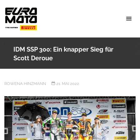
Skip
to
content
IDM SSP 300: Ein knapper Sieg für
Scott Deroue
ROWENA HINZMANN
21. MAI 2022