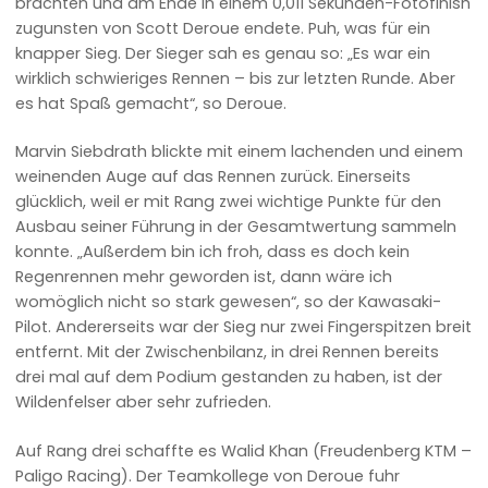
brachten und am Ende in einem 0,011 Sekunden-Fotofinish
zugunsten von Scott Deroue endete. Puh, was für ein
knapper Sieg. Der Sieger sah es genau so: „Es war ein
wirklich schwieriges Rennen – bis zur letzten Runde. Aber
es hat Spaß gemacht“, so Deroue.
Marvin Siebdrath blickte mit einem lachenden und einem
weinenden Auge auf das Rennen zurück. Einerseits
glücklich, weil er mit Rang zwei wichtige Punkte für den
Ausbau seiner Führung in der Gesamtwertung sammeln
konnte. „Außerdem bin ich froh, dass es doch kein
Regenrennen mehr geworden ist, dann wäre ich
womöglich nicht so stark gewesen“, so der Kawasaki-
Pilot. Andererseits war der Sieg nur zwei Fingerspitzen breit
entfernt. Mit der Zwischenbilanz, in drei Rennen bereits
drei mal auf dem Podium gestanden zu haben, ist der
Wildenfelser aber sehr zufrieden.
Auf Rang drei schaffte es Walid Khan (Freudenberg KTM –
Paligo Racing). Der Teamkollege von Deroue fuhr