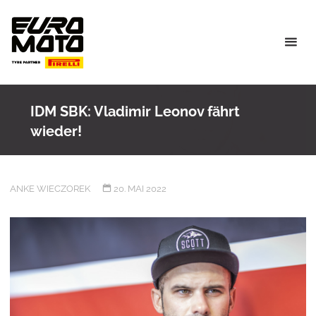
Skip
to
content
IDM SBK: Vladimir Leonov fährt
wieder!
ANKE WIECZOREK
20. MAI 2022