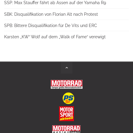
SSP: Max Stauffer fährt ab Assen auf der Yamaha R9
SBK: Disqualifikation von Florian Alt nach Protest
SPB: Bittere Disqualifikation für De Vits und ERC
Karsten „KW“ Wolf auf dem „Walk of Fame“ verewigt
Back
to
Top