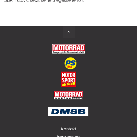
SBK: Tulovic setzt seine Siegesserie fort
Back
to
Top
Kontakt
Impressum