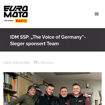
Skip
to
content
IDM SSP: „The Voice of Germany“-
Sieger sponsert Team
ANKE WIECZOREK
6. MAI 2022