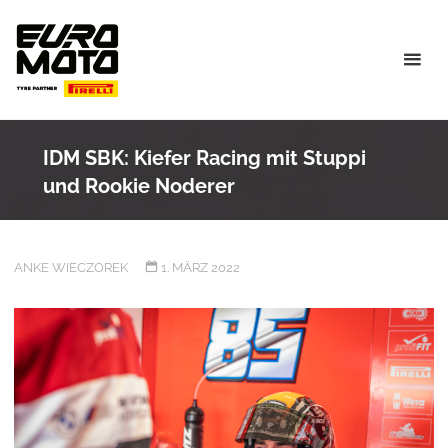
Skip
to
content
IDM SBK: Kiefer Racing mit Stuppi
und Rookie Noderer
ANKE WIECZOREK
1. MÄRZ 2022