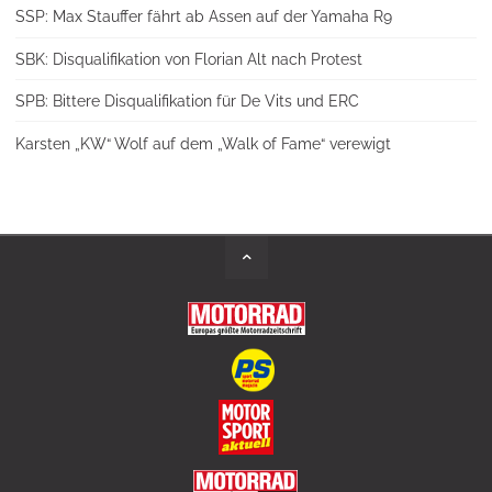
SSP: Max Stauffer fährt ab Assen auf der Yamaha R9
SBK: Disqualifikation von Florian Alt nach Protest
SPB: Bittere Disqualifikation für De Vits und ERC
Karsten „KW“ Wolf auf dem „Walk of Fame“ verewigt
Back
to
Top