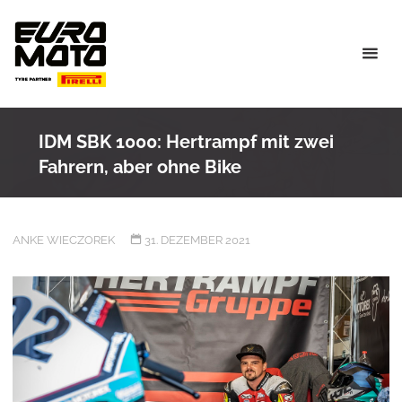
Skip
to
content
IDM SBK 1000: Hertrampf mit zwei
Fahrern, aber ohne Bike
ANKE WIECZOREK
31. DEZEMBER 2021