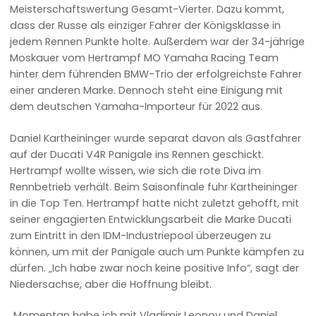
Meisterschaftswertung Gesamt-Vierter. Dazu kommt,
dass der Russe als einziger Fahrer der Königsklasse in
jedem Rennen Punkte holte. Außerdem war der 34-jährige
Moskauer vom Hertrampf MO Yamaha Racing Team
hinter dem führenden BMW-Trio der erfolgreichste Fahrer
einer anderen Marke. Dennoch steht eine Einigung mit
dem deutschen Yamaha-Importeur für 2022 aus.
Daniel Kartheininger wurde separat davon als Gastfahrer
auf der Ducati V4R Panigale ins Rennen geschickt.
Hertrampf wollte wissen, wie sich die rote Diva im
Rennbetrieb verhält. Beim Saisonfinale fuhr Kartheininger
in die Top Ten. Hertrampf hatte nicht zuletzt gehofft, mit
seiner engagierten Entwicklungsarbeit die Marke Ducati
zum Eintritt in den IDM-Industriepool überzeugen zu
können, um mit der Panigale auch um Punkte kämpfen zu
dürfen. „Ich habe zwar noch keine positive Info“, sagt der
Niedersachse, aber die Hoffnung bleibt.
„Momentan habe ich mit Vladimir Leonov und Daniel