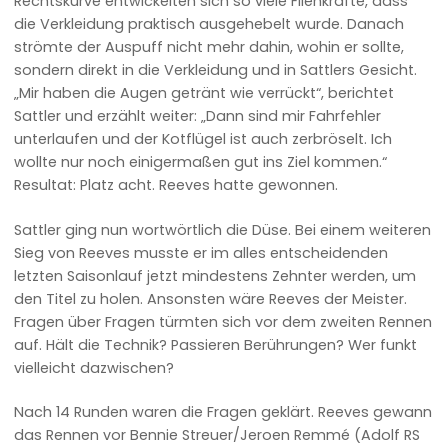
Rechtskurve entwickelten sich so viele Fliehkräfte, dass
die Verkleidung praktisch ausgehebelt wurde. Danach
strömte der Auspuff nicht mehr dahin, wohin er sollte,
sondern direkt in die Verkleidung und in Sattlers Gesicht.
„Mir haben die Augen getränt wie verrückt“, berichtet
Sattler und erzählt weiter: „Dann sind mir Fahrfehler
unterlaufen und der Kotflügel ist auch zerbröselt. Ich
wollte nur noch einigermaßen gut ins Ziel kommen.“
Resultat: Platz acht. Reeves hatte gewonnen.
Sattler ging nun wortwörtlich die Düse. Bei einem weiteren
Sieg von Reeves musste er im alles entscheidenden
letzten Saisonlauf jetzt mindestens Zehnter werden, um
den Titel zu holen. Ansonsten wäre Reeves der Meister.
Fragen über Fragen türmten sich vor dem zweiten Rennen
auf. Hält die Technik? Passieren Berührungen? Wer funkt
vielleicht dazwischen?
Nach 14 Runden waren die Fragen geklärt. Reeves gewann
das Rennen vor Bennie Streuer/Jeroen Remmé (Adolf RS