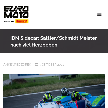
Skip
to
content
IDM Sidecar: Sattler/Schmidt Meister
nach viel Herzbeben
ANKE WIECZOREK
3. OKTOBER 2021