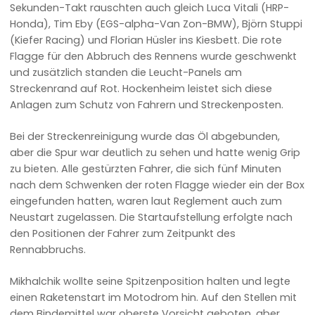
Sekunden-Takt rauschten auch gleich Luca Vitali (HRP-
Honda), Tim Eby (EGS-alpha-Van Zon-BMW), Björn Stuppi
(Kiefer Racing) und Florian Hüsler ins Kiesbett. Die rote
Flagge für den Abbruch des Rennens wurde geschwenkt
und zusätzlich standen die Leucht-Panels am
Streckenrand auf Rot. Hockenheim leistet sich diese
Anlagen zum Schutz von Fahrern und Streckenposten.
Bei der Streckenreinigung wurde das Öl abgebunden,
aber die Spur war deutlich zu sehen und hatte wenig Grip
zu bieten. Alle gestürzten Fahrer, die sich fünf Minuten
nach dem Schwenken der roten Flagge wieder ein der Box
eingefunden hatten, waren laut Reglement auch zum
Neustart zugelassen. Die Startaufstellung erfolgte nach
den Positionen der Fahrer zum Zeitpunkt des
Rennabbruchs.
Mikhalchik wollte seine Spitzenposition halten und legte
einen Raketenstart im Motodrom hin. Auf den Stellen mit
dem Bindemittel war oberste Vorsicht geboten, aber