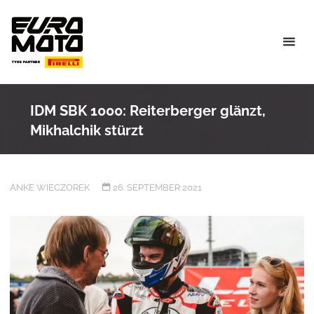
Skip
to
content
IDM SBK 1000: Reiterberger glänzt,
Mikhalchik stürzt
ANKE WIECZOREK
26. SEPTEMBER 2021