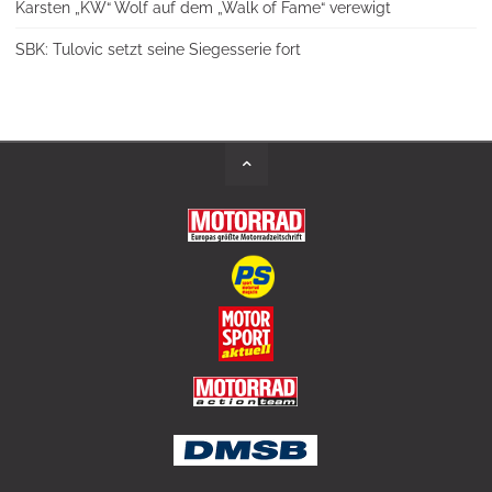
Karsten „KW“ Wolf auf dem „Walk of Fame“ verewigt
SBK: Tulovic setzt seine Siegesserie fort
Back
to
Top