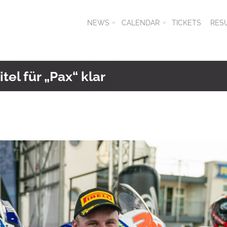
NEWS
CALENDAR
TICKETS
RES
el für „Pax“ klar