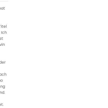
hat
itel
 Ich
st
vin
 der
.
nach
uo
ung
nd.
t.