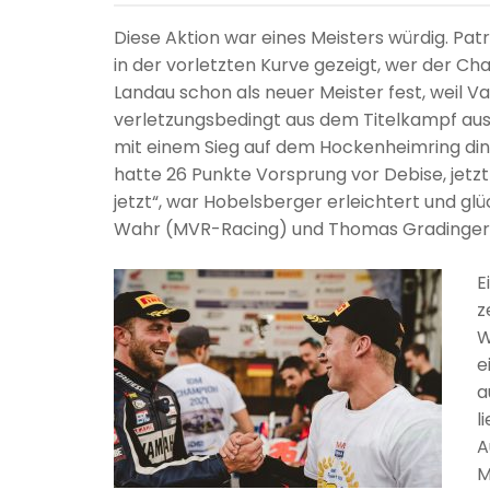
Diese Aktion war eines Meisters würdig. Pa
in der vorletzten Kurve gezeigt, wer der Ch
Landau schon als neuer Meister fest, weil 
verletzungsbedingt aus dem Titelkampf ausge
mit einem Sieg auf dem Hockenheimring ding
hatte 26 Punkte Vorsprung vor Debise, jetzt
jetzt“, war Hobelsberger erleichtert und g
Wahr (MVR-Racing) und Thomas Gradinger (E
E
z
W
e
a
l
A
M