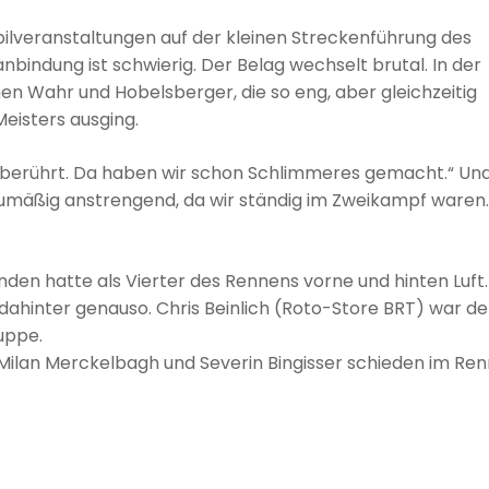
ilveranstaltungen auf der kleinen Streckenführung des
bindung ist schwierig. Der Belag wechselt brutal. In der
en Wahr und Hobelsberger, die so eng, aber gleichzeitig
eisters ausging.
l berührt. Da haben wir schon Schlimmeres gemacht.“ Und
aumäßig anstrengend, da wir ständig im Zweikampf waren.
den hatte als Vierter des Rennens vorne und hinten Luft.
ahinter genauso. Chris Beinlich (Roto-Store BRT) war de
uppe.
 Milan Merckelbagh und Severin Bingisser schieden im Re