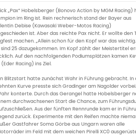
trick „Pax“ Hobelsberger (Bonovo Action by MGM Racing) 
ampion im Ring ist. Rein rechnerisch stand der Bayer aus
Valentin Debise (Kawasaki Weber-Motos Racing)
schieden ist. Aber das reichte Pax nicht. Er wollte den T
fest machen. „Allein schon für den Kopf war das wichtig.
 sind 25 dazugekommen. Im Kopf zählt der Meistertitel er
lücklich. Auf den nachfolgenden Podiumsplätzen kamen Ke
der Racing) ins Ziel.
in Blitzstart hatte zunächst Wahr in Führung gebracht. In
ehnten Kurve presste sich Gradinger am Nagolder vorbei
ahr konterte. Durch das Gerangel hatte Hobelsberger 
inem durchwachsenen Start die Chance, zum Führungsd
ufzuschließen. Aus der fünften Rennrunde kam er in Führ
iegend zurück. Experimente mit den Reifen machte niema
ußer Gastfahrer Soma Görbe aus Ungarn waren alle
otorräder im Feld mit dem weichen Pirelli XC0 ausgerüste