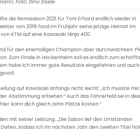
mann; Foto: Dino Eisele
e die Rennsaison 2021 für Toni Erhard endlich wieder in
ister von 2018 fand im Frühjahr seine jetzige Heimat im
on KTM auf eine Kawasaki Ninja 400.
sind für den ehemaligen Champion aber durchwachsen: Pl
on. Zum Finale in Hockenheim soll es endlich zum erhofft
im habe ich immer gute Resultate eingefahren und auch
gsvoll.
ellung auf Kawasaki anfangs nicht leicht: „Ich musste mi
der Abstimmung arbeiten.“ Auch das Fahrerfeld sei in di
ehler kann dich gleich zehn Plätze kosten.“
den mit seiner Leistung. „Die Saison lief den Umständen
 Daten, sodass ich im nächsten Jahr den zweiten Titel ho