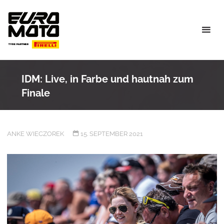
Skip
to
content
IDM: Live, in Farbe und hautnah zum
Finale
ANKE WIECZOREK
15. SEPTEMBER 2021