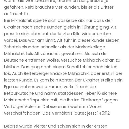
war er die wohlbekannte, technisch ausgereizte „S“
gefahren. Reiti brauchte vier Runden, bis er als Dritter
auftauchte.
Bei Mikhalchik spielte sich dasselbe ab, nur dass der
Ukrainer nach sechs Runden gleich in Führung ging. Alt
presste sich aber auf der letzten Rille wieder an ihm
vorbei. Das war am Limit. Alt fuhr in dieser Runde sieben
Zehntelsekunden schneller als der Markenkollege.
Mikhalchik ließ Alt zunächst gewähren. Als sich der
Deutsche entfernen wollte, versuchte Mikhalchik dran zu
bleiben. Das ging nach einem Schaltfehler nach hinten
los. Auch Reiterberger knackte Mikhalchik, aber erst in der
letzten Runde. Es kam kein Konter. Der Ukrainer stellte sein
Ego ausnahmsweise zurück, verkniff sich die
Retourkutsche und nahm stattdessen lieber 16 sichere
Meisterschaftspunkte mit, die ihn im Titelkampf gegen
Verfolger Valentin Debise einen weiteren Vorteil
verschafft haben. Das Verhältnis lautet jetzt 145:112.
Debise wurde Vierter und schien sich in der ersten