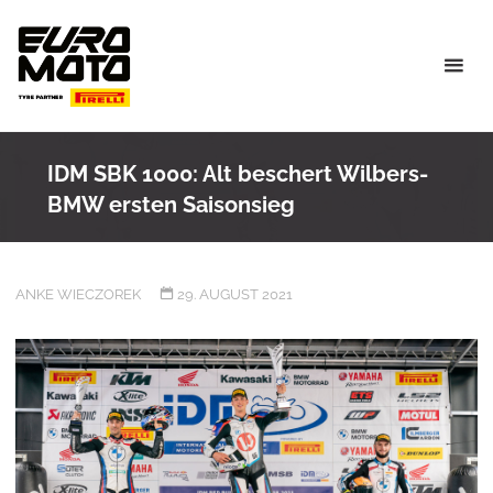
Skip
to
content
IDM SBK 1000: Alt beschert Wilbers-
BMW ersten Saisonsieg
ANKE WIECZOREK
29. AUGUST 2021