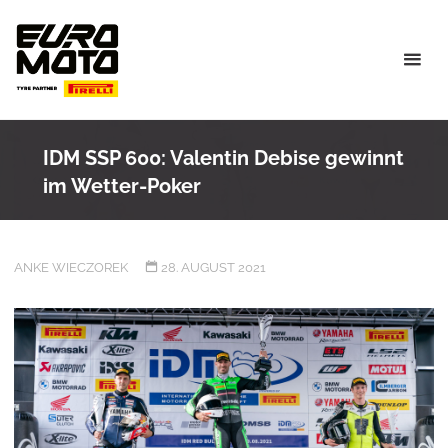
Skip
to
content
IDM SSP 600: Valentin Debise gewinnt
im Wetter-Poker
ANKE WIECZOREK
28. AUGUST 2021