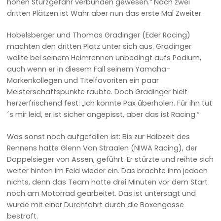
hohen Sturzgefahr verbunden gewesen.“ Nach zwei
dritten Plätzen ist Wahr aber nun das erste Mal Zweiter.
Hobelsberger und Thomas Gradinger (Eder Racing)
machten den dritten Platz unter sich aus. Gradinger
wollte bei seinem Heimrennen unbedingt aufs Podium,
auch wenn er in diesem Fall seinem Yamaha-
Markenkollegen und Titelfavoriten ein paar
Meisterschaftspunkte raubte. Doch Gradinger hielt
herzerfrischend fest: „Ich konnte Pax überholen. Für ihn tut
´s mir leid, er ist sicher angepisst, aber das ist Racing.“
Was sonst noch aufgefallen ist: Bis zur Halbzeit des
Rennens hatte Glenn Van Straalen (NIWA Racing), der
Doppelsieger von Assen, geführt. Er stürzte und reihte sich
weiter hinten im Feld wieder ein. Das brachte ihm jedoch
nichts, denn das Team hatte drei Minuten vor dem Start
noch am Motorrad gearbeitet. Das ist untersagt und
wurde mit einer Durchfahrt durch die Boxengasse
bestraft.