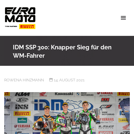
Skip
to
content
IDM SSP 300: Knapper Sieg für den
WM-Fahrer
ROWENA HINZMANN
14. AUGUST 2021