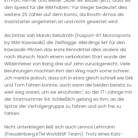
im Parc Fermé. Und weiter: „Aber wir wissen jetzt, dass wir
den Speed für die WM haben.“ Für Geiger bedeutet dies
weitere 25 Zähler auf dem Konto, da Booth-Amos als
Gaststarter angetreten ist und nicht gewertet wird.
Als Dritter sah Marvin Siebdrath (Füsport-RT Motorsports
by SKM-Kawasaki) die Zielflagge. Allerdings lief für den
Kawasaki-Piloten das erste Renndrittel alles andere als
nach Wunsch. Nach einem verkorksten Start wurde der
Wildenfelser von Rang drei auf zehn zurückgereicht. Viele
Berührungen machten ihm den Weg nach vorne schwer.
„Ich merkte jedoch, dass ich in etwa gleich schnell wie Dirk
und Tom fahren konnte, auch wenn die beiden bereits zu
weit weg waren, um sie einzuholen“, so der 17-Jährige mit
der Startnummer 94. Schließlich gelang es ihm, an die
Spitze der Verfolgergruppe zu fahren und sich frei zu
fahren.
Nicht unterkriegen ließ sich auch Lennox Lehmann
(Freudenberg KTM WorldSSP Team). Trotz eines Katz-