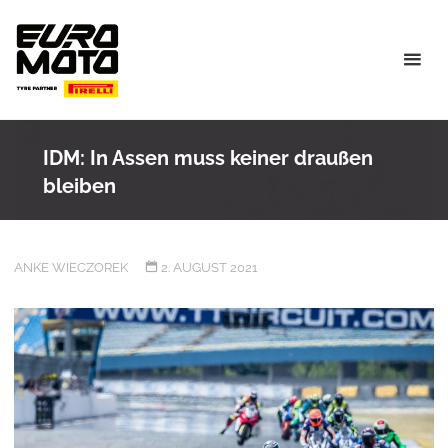
Skip
to
content
IDM: In Assen muss keiner draußen
bleiben
ANKE WIECZOREK
2. AUGUST 2021